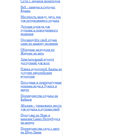
Сочи с экранов мониторов
Веб - камеры в городах
Крыма
Местность между двух рек
для потрясающего отдыха
Детская одежда для
туризма и повседневного
ношения
Организуйте свой отдых
сами по вашему желанию
Обзорная экскурсия по
Жироне на авто
Замечательный курорт
доступный для всех
Пляжи курортной Анапы не
уступят европейским
курортам
Погодные и температурные
режимы воды в Тунисе в
марте
Преимущества отдыха на
Байкале
Абхазия - уникальное место
для отдыха и путешествий
Прогулки по Неве и
каналам Санкт-Петербурга
на катере
Преимущества гида с авто
на Шри-Ланке