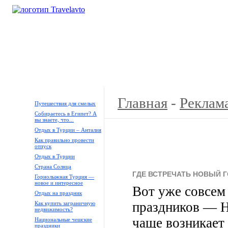
Кемпинги
Туры
Продажа
Аренда
Галереи
Главная
-
Реклама
Путешествия для смелых
Собираетесь в Египет? А
вы знаете, что...
Отдых в Турции – Анталия
Как правильно провести
отпуск
Отдых в Турции
Страна Солнца
ГДЕ ВСТРЕЧАТЬ НОВЫЙ 
Горнолыжная Турция —
новое и интересное
Вот уже совсем 
Отдых на праздник
праздников — Н
Как купить заграничную
недвижимость?
чаще возникает в
Национальные чешские
праздники