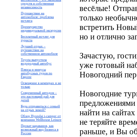
средств и собственная
весёлые! Отпра
независимость
Путешествие на
только необычн
автомобиле: проблема
ночлега
встретить Новый
Преимущество
индивидуальной экскурсии
но и отлично за
Бесплатный ночлег для
туриста
Лучший отдых –
путешествие на
Зачастую, гости
собственном автомобиле
Toyota выпустила
уже готовый наб
водородный автобус
Плюсы и минусы
Новогодний пери
автобусных туров по
Европе
Освещение в кемперах и не
только
Новогодние тур
Современный автодом –
это настоящий рай для
детей
предложениями 
Куда отправиться с семьей
на отдых зимой?
найти на сайтах
Обзор Hyundai i-camper от
не теряйте врем
компании Wellhouse Leisure
Прокат караванов, как
раньше, и Вы о
возможный вид бизнеса в
России