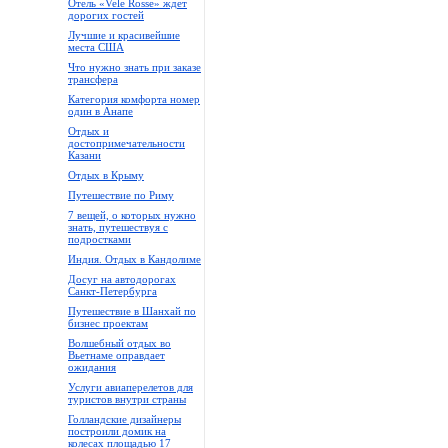
Отель «Vele Rosse» ждет
дорогих гостей
Лучшие и красивейшие
места США
Что нужно знать при заказе
трансфера
Категория комфорта номер
один в Анапе
Отдых и
достопримечательности
Казани
Отдых в Крыму
Путешествие по Риму
7 вещей, о которых нужно
знать, путешествуя с
подростками
Индия. Отдых в Кандолиме
Досуг на автодорогах
Санкт-Петербурга
Путешествие в Шанхай по
бизнес проектам
Волшебный отдых во
Вьетнаме оправдает
ожидания
Услуги авиаперелетов для
туристов внутри страны
Голландские дизайнеры
построили домик на
колесах площадью 17