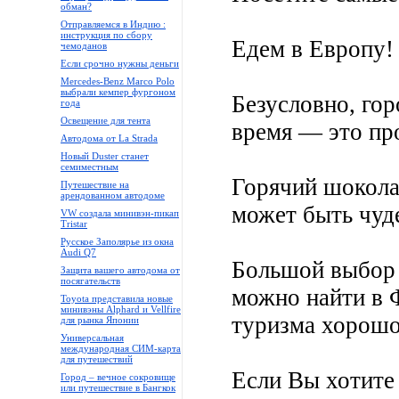
обман?
Отправляемся в Индию :
инструкция по сбору
Едем в Европу!
чемоданов
Если срочно нужны деньги
Mercedes-Benz Marco Polo
выбрали кемпер фургоном
Безусловно, го
года
Освещение для тента
время — это про
Автодома от La Strada
Новый Duster станет
семиместным
Горячий шокола
Путешествие на
арендованном автодоме
может быть чуд
VW создала минивэн-пикап
Tristar
Русское Заполярье из окна
Audi Q7
Большой выбор 
Защита вашего автодома от
посягательств
можно найти в 
Toyota представила новые
минивэны Alphard и Vellfire
туризма хорошо
для рынка Японии
Универсальная
международная СИМ-карта
для путешествий
Если Вы хотите
Город – вечное сокровище
или путешествие в Бангкок