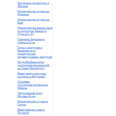
Что можно посмотреть в
Абхазии
Преимущества отдыха во
Франции
Преимущества отдыха на
Бали
Преимущества вызова такси
из аэропорта Анапы от
Туристер. Ру
Открытие бархатного
сезона в Сочи
Гиды и экскурсии в
Калининграде:
преимущества
индивидуальных экскурсий
Подробнейшая карта
достопримечательностей
по Санкт-Петербургу
Какие экскурсии стоит
посетить в Иордании?
Основные
достопримечательности
Минска
Двухэтажный поезд
Москва-Адлер
Преимущества отдыха в
Гаграх
Какой выбрать пляж в
Пхукете?