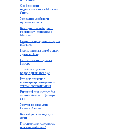
Особенности
недвижимости в «Москва-
Сити»
Успешные любители
путешествовать
Как туристы выбирают
гостиницу, приезжая в
Москву
Секрет популярности туров
в Египет
Преимущества автобусных
туров в Питер
Особенности отдыха в
Питере
Toyota выпустила
водородный автобус
Италия: приятное
времяпрепровождение и
теплые воспоминания
Внешний вид и способы
защиты банкнот Доллара
США
Услуги на открытие
Польской визы
Как выбрать мопед для
дачи
Путешествие: самолётом
или автомобилем?