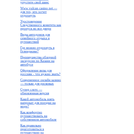
упустите свой шанс
Www vulcan casino net —
для тех, кто хочет
отдохнуть
Удостоверение
Следственного комитета как
пропуск во все двери
Виды автодомов для
семейного отдыха и
путешествий
Где можно отдохнуть в
Геленджике?
Преимущества обзорной
экскурсии по Казани на
автобусе
Оформление визы для
россиян - что нужно знать?
Современное онлайн казино
— только для рисковых
Супер слотс —
обновленная версия
Какой автомобиль взять
напрокат для поездки на
море?
Как комфортно
путешествовать на
собственном автомобиле
Как правильно
приготовиться к
путешествию на