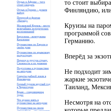
то стоит выбир
Отдых в Африке – чего
стоит ожидать
Финляндию, или
Отдых в Греции – делаем
выбор
Петергоф и фонтан
«Каскад»
Круизы на паро
Московский Кремль - место
величайших исторических
программой со
воспоминаний
Барселона - жемчужина
Германию.
Каталонии
Путешествие по Европе в
своём доме
Путешествие по крымскому
Вперёд за экзот
полуострову
Переезд в другую страну.
Сложности и их решение
Подготовка к путешествие
Не подходит зим
на автодоме
Секреты рыбной ловли в
жаркие экзотич
Финляндии
Горный туризм круглый год
Таиланд, Мекси
в Черногории
Крым – сокровищница
чудес
Что нужно взять в
Несмотря на от
путешествие на автодоме
Путешествия на своем
которые предла
автомобиле – это экономия