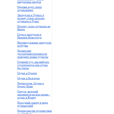
квадратных метров
Царевка ждет своих
отдыхающих
Экскурсии в Тунисе и
почему стоит поехать
отдыхать в Тунис
Почему стоит отдыхать на
Кипре
Гиды и экскурсии в
Нижнем Новгороде
Индивидуальные экскурсии
из Будвы
Хорватские
достопримечательности
покоряют новые туристы
Горящий тур: как выбрать
туроператора или отдых
без риска
Отдых в Греции
Отдых в Болгарии
Черногория. Отдых в
Герцег-Нови
Отпуск, который
запомнится на всю жизнь -
отдых в Крыму
Походный сканер в мире
путешествий
Преимущества путешествия
на автобусе