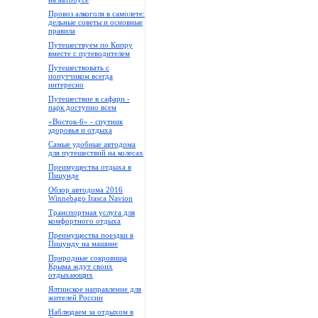
Провоз алкоголя в самолете:
дельные советы и основные
правила
Путешествуем по Кипру
вместе с путеводителем
Путешествовать с
попутчиком всегда
интересно
Путешествие в сафари -
парк доступно всем
«Восток-6» - спутник
здоровья и отдыха
Самые удобные автодома
для путешествий на колесах
Преимущества отдыха в
Пицунде
Обзор автодома 2016
Winnebago Itasca Navion
Транспортная услуга для
комфортного отдыха
Преимущества поездки в
Пицунду на машине
Природные сокровища
Крыма ждут своих
отдыхающих
Ялтинское направление для
жителей России
Наблюдаем за отдыхом в