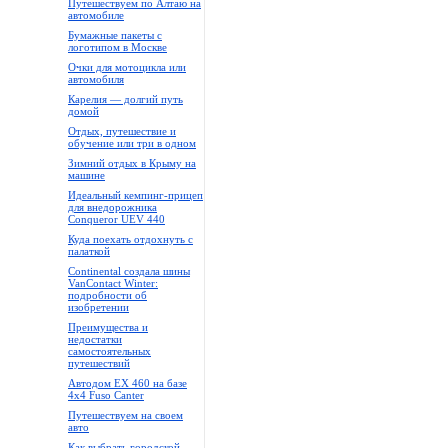
Путешествуем по Алтаю на
автомобиле
Бумажные пакеты с
логотипом в Москве
Очки для мотоцикла или
автомобиля
Карелия — долгий путь
домой
Отдых, путешествие и
обучение или три в одном
Зимний отдых в Крыму на
машине
Идеальный кемпинг-прицеп
для внедорожника
Conqueror UEV 440
Куда поехать отдохнуть с
палаткой
Continental создала шины
VanContact Winter:
подробности об
изобретении
Преимущества и
недостатки
самостоятельных
путешествий
Автодом EX 460 на базе
4x4 Fuso Canter
Путешествуем на своем
авто
Как выбрать городской