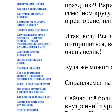
праздник?! Вари
Неповторимая Турция
Два лика одной Анталии
семейном кругу
Как путешествовать с
ребенком
в ресторане, и
Возможно ли обыграть
интернет казино?
Черноморское побережье
Итак, если Вы в
Удачная покупка авто с
пробегом: «Адмирал
Моторс» - самый
поторопиться, в
привлекательный автосалон
б/у автомобилей в СПб
очень велик!
Сувениры курорта
Белокуриха
Прекрасный отдых в
России
Куда же можно 
Манящая Германия
Уход за тормозной
системой и выявление
признаков её неисправности
Оправляемся на
Кипр – отдых с комфортом
Нет своего автомобиля?
Возьмите его в аренду.
Сейчас всё бол
Где встречать Новый Год?
Хотите продлить срок
внутренний тур
службы шин?
Модели кроватей