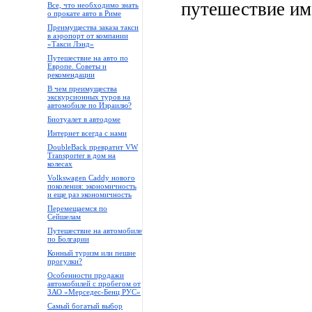
путешествие им
Все, что необходимо знать
о прокате авто в Риме
Преимущества заказа такси
в аэропорт от компании
«Такси Лэнд»
Путешествие на авто по
Европе. Советы и
рекомендации
В чем преимущества
экскурсионных туров на
автомобиле по Израилю?
Биотуалет в автодоме
Интернет всегда с нами
DoubleBack превратит VW
Transporter в дом на
колесах
Volkswagen Caddy нового
поколения: экономичность
и еще раз экономичность
Перемещаемся по
Сейшелам
Путешествие на автомобиле
по Болгарии
Конный туризм или пешие
прогулки?
Особенности продажи
автомобилей с пробегом от
ЗАО «Мерседес-Бенц РУС»
Самый богатый выбор