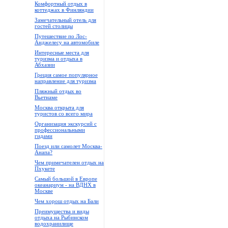
Комфортный отдых в
коттеджах в Финляндии
Замечательный отель для
гостей столицы
Путешествие по Лос-
Анджелесу на автомобиле
Интересные места для
туризма и отдыха в
Абхазии
Греция самое популярное
направление для туризма
Пляжный отдых во
Вьетнаме
Москва открыта для
туристов со всего мира
Организация экскурсий с
профессиональными
гидами
Поезд или самолет Москва-
Анапа?
Чем примечателен отдых на
Пхукете
Самый большой в Европе
океанариум - на ВДНХ в
Москве
Чем хорош отдых на Бали
Преимущества и виды
отдыха на Рыбинском
водохранилище