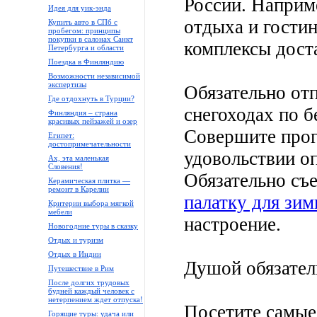
России. Наприм
Идея для уик-энда
отдыха и гости
Купить авто в СПб с
пробегом: принципы
покупки в салонах Санкт
комплексы дост
Петербурга и области
Поездка в Финляндию
Возможности независимой
экспертизы
Обязательно от
Где отдохнуть в Турции?
снегоходах по 
Финляндия – страна
красивых пейзажей и озер
Совершите прог
Египет:
достопримечательности
удовольствии оп
Ах, эта маленькая
Словения!
Обязательно съе
Керамическая плитка —
ремонт в Карелии
палатку для зи
Критерии выбора мягкой
мебели
настроение.
Новогодние туры в сказку
Отдых и туризм
Отдых в Индии
Душой обязатель
Путешествие в Рим
После долгих трудовых
будней каждый человек с
нетерпением ждет отпуска!
Посетите самые
Горящие туры: удача или