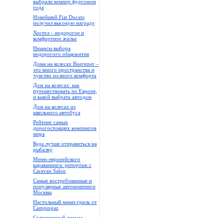
выбрали кемпер фургоном
года
Новейший Fiat Ducato
получил высокую награду
Хостел – недорогое и
комфортное жилье
Нюансы выбора
недорогого общежития
Дома на колесах Buerstner –
это много пространства и
чувство полного комфорта
Дом на колесах: как
путешествовать по Европе,
и какой выбрать автодом
Дом на колесах из
школьного автобуса
Рейтинг самых
дорогостоящих кемпингов
мира
Куда лучше отправиться на
рыбалку
Меню европейского
караванинга: репортаж с
Caravan Salon
Самые востребованные и
популярные автокемпинги
Москвы
Настольный мини-гриль от
Campingaz
Современный дом на