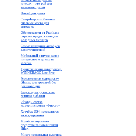
колесах – это рай для
маленьких детей
Новый документ
Campsleep – мобильное
спальное место для
автодома
Обогреватели от Frankana -
горячее предложение для
холодных месяцев
Самые шикарные автобусы
для путешествий
Мобильный отпуск: самое
интересное о домах на
колесах
Туристический автотрейлер
WINNEBAGO Lite Five
Эксклюзивные матрацы от
Gisatex для кроватей без
реечного дна
Какую одежду взять на
летнюю рыбалки
«Форд» слегка
модернизировал «Фиесту»
Хэтчбек DS4 превратится
во вседорожник
Toyota официально
представила новый пикап
Hilux
Многопрофильная выставка