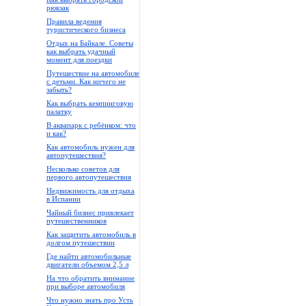
рюкзак
Правила ведения
туристического бизнеса
Отдых на Байкале. Советы
как выбрать удачный
момент для поездки
Путешествие на автомобиле
с детьми. Как ничего не
забыть?
Как выбрать кемпинговую
палатку
В аквапарк с ребёнком: что
и как?
Как автомобиль нужен для
автопутешествия?
Несколько советов для
первого автопутешествия
Недвижимость для отдыха
в Испании
Чайный бизнес привлекает
путешественников
Как защитить автомобиль в
долгом путешествии
Где найти автомобильные
двигатели объемом 2,5 л
На что обратить внимание
при выборе автомобиля
Что нужно знать про Усть