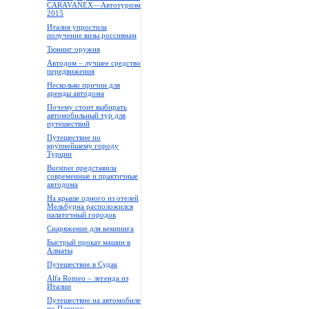
CARAVANEX—Автотуризм
2015
Италия упростила
получение визы россиянам
Тюнинг оружия
Автодом – лучшее средство
передвижения
Несколько причин для
аренды автодома
Почему стоит выбирать
автомобильный тур для
путешествий
Путешествие по
крупнейшему городу
Турции
Burstner представила
современные и практичные
автодома
На крыше одного из отелей
Мельбурна расположился
палаточный городок
Снаряжение для кемпинга
Быстрый прокат машин в
Алматы
Путешествие в Судак
Alfa Romeo – легенда из
Италии
Путешествие на автомобиле
по Парижу