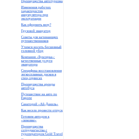
Преимущества автотуризма
Изменения рабочих
характеристик
аккумулятора при
эксплуатации
Как оформить визу?
Грузовой эвакуатор
Советы для начинающих
путешественников
Учимся носить бесшовный
головной убор
Компания «Буксирка»:
качественные услуги
эвакуатора
Специфика восстановления
легкосплавных дисков в
спец.сервисах
Преимущества аренды
автобуса
Путешествие на авто по
Европе
Санаторий «Ай-Даниль»
Как весело провести отпуск
Готовим автодом к
«зимовке»
Преимущества
сотрудничества с
туроператором Gold Travel