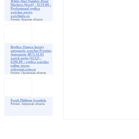
White Dial Number Hour
Markers [6ea4] - $219.00 :
Professional replica
watches stores,
watchinfo.co
Регион: Курская область
Replica Omega luxury
automatic watches Prestige
Automatic 4875.31.01
watch series [4232] -
$206.00 : replica watches
online stores,
rolexgmt.com.cn
Регион: Орловская область
Patek Philippe Gondolo
Регион: Амурская область