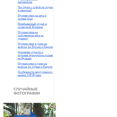
автомобиле
Что брать с собой на отдых
в эмираты?
Путешествие на авто в
теплые края
Незабываемый отдых в
солнечной Испании
Путешествия на
собственном авто за
границу
Путешествие в доме на
колесах по России и Европе
Основные страсти и
игровые приоритеты только
на Вулкане
Путешествие в доме на
колесах по стране и Европе
Особенности виртуального
казино VIP Вулкан
СЛУЧАЙНЫЕ
ФОТОГРАФИИ