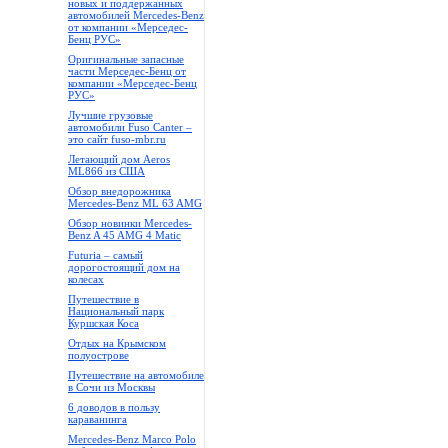
новых и поддержанных
автомобилей Mercedes-Benz
от компании «Мерседес-
Бенц РУС»
Оригинальные запасные
части Мерседес-Бенц от
компании «Мерседес-Бенц
РУС»
Лучшие грузовые
автомобили Fuso Canter –
это сайт fuso-mbr.ru
Летающий дом Aeros
ML866 из США
Обзор внедорожника
Mercedes-Benz ML 63 AMG
Обзор новинки Mercedes-
Benz A 45 AMG 4 Matic
Futuria – самый
дорогостоящий дом на
колесах
Путешествие в
Национальный парк
Куршская Коса
Отдых на Крымском
полуострове
Путешествие на автомобиле
в Сочи из Москвы
6 доводов в пользу
караванинга
Mercedes-Benz Marco Polo