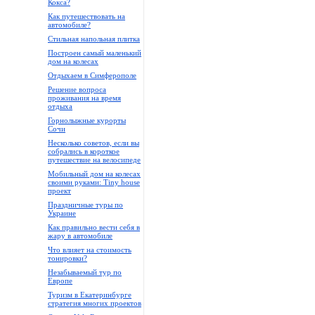
Кокса?
Как путешествовать на
автомобиле?
Стильная напольная плитка
Построен самый маленький
дом на колесах
Отдыхаем в Симферополе
Решение вопроса
проживания на время
отдыха
Горнолыжные курорты
Сочи
Несколько советов, если вы
собрались в короткое
путешествие на велосипеде
Мобильный дом на колесах
своими руками: Tiny house
проект
Праздничные туры по
Украине
Как правильно вести себя в
жару в автомобиле
Что влияет на стоимость
тонировки?
Незабываемый тур по
Европе
Туризм в Екатеринбурге
стратегия многих проектов