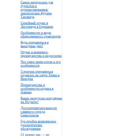
Самое интересное для
туристов и
путешественников:
экзотические фрукты
Таиланда
Семейный отдых в
Леголенде в Германии
Особенности и виды
общественного транспорта
Куда отправиться в
выходные дни?
Отдых в кемпинге:
преимущества и недостатки
Что такое мини-отель и его
особенности
5 причин отправиться
отдыхать на озеро Хевиз в
Венгрии
Преимущества и
особенности отдыха в
Алании
Какие экскурсии популярны
на Пхукете?
Достопримечательности
славного города
Севастополь
Где пройти комплексное
урологическое
обследование
21 казино икс — не