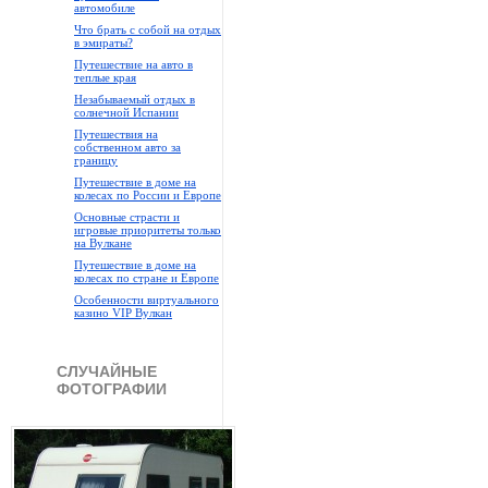
автомобиле
Что брать с собой на отдых
в эмираты?
Путешествие на авто в
теплые края
Незабываемый отдых в
солнечной Испании
Путешествия на
собственном авто за
границу
Путешествие в доме на
колесах по России и Европе
Основные страсти и
игровые приоритеты только
на Вулкане
Путешествие в доме на
колесах по стране и Европе
Особенности виртуального
казино VIP Вулкан
СЛУЧАЙНЫЕ
ФОТОГРАФИИ