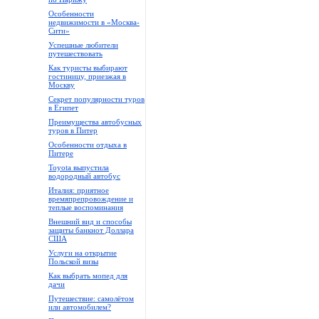
Особенности
недвижимости в «Москва-
Сити»
Успешные любители
путешествовать
Как туристы выбирают
гостиницу, приезжая в
Москву
Секрет популярности туров
в Египет
Преимущества автобусных
туров в Питер
Особенности отдыха в
Питере
Toyota выпустила
водородный автобус
Италия: приятное
времяпрепровождение и
теплые воспоминания
Внешний вид и способы
защиты банкнот Доллара
США
Услуги на открытие
Польской визы
Как выбрать мопед для
дачи
Путешествие: самолётом
или автомобилем?