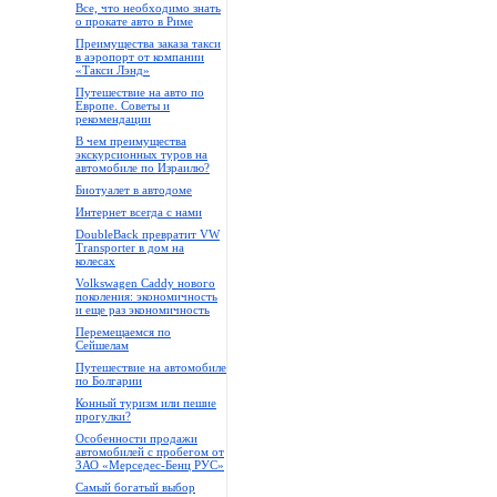
Все, что необходимо знать
о прокате авто в Риме
Преимущества заказа такси
в аэропорт от компании
«Такси Лэнд»
Путешествие на авто по
Европе. Советы и
рекомендации
В чем преимущества
экскурсионных туров на
автомобиле по Израилю?
Биотуалет в автодоме
Интернет всегда с нами
DoubleBack превратит VW
Transporter в дом на
колесах
Volkswagen Caddy нового
поколения: экономичность
и еще раз экономичность
Перемещаемся по
Сейшелам
Путешествие на автомобиле
по Болгарии
Конный туризм или пешие
прогулки?
Особенности продажи
автомобилей с пробегом от
ЗАО «Мерседес-Бенц РУС»
Самый богатый выбор