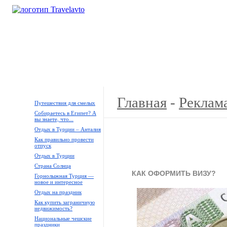
Кемпинги
Туры
Продажа
Аренда
Галереи
Главная
-
Реклама
Путешествия для смелых
Собираетесь в Египет? А
вы знаете, что...
Отдых в Турции – Анталия
Как правильно провести
отпуск
Отдых в Турции
Страна Солнца
КАК ОФОРМИТЬ ВИЗУ?
Горнолыжная Турция —
новое и интересное
Отдых на праздник
Как купить заграничную
недвижимость?
Национальные чешские
праздники