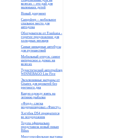
колесах – это рай для
маленьких детей
Новый документ
Campsleep – мобильное
спальное место для
автодома
Обогреватели от Frankana -
горячее предложение для
холодных месяцев
Самые шикарные автобусы
для путешествий
Мобильный отпуск: самое
интересное о домах на
колесах
Туристический автотрейлер
WINNEBAGO Lite Five
Эксклюзивные матрацы от
Gisatex для кроватей без
реечного дна
Какую одежду взять на
летнюю рыбалки
«Форд» слегка
модернизировал «Фиесту»
Хэтчбек DS4 превратится
во вседорожник
Toyota официально
представила новый пикап
Hilux
Многопрофильная выставка