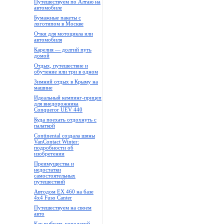
Путешествуем по Алтаю на
автомобиле
Бумажные пакеты с
логотипом в Москве
Очки для мотоцикла или
автомобиля
Карелия — долгий путь
домой
Отдых, путешествие и
обучение или три в одном
Зимний отдых в Крыму на
машине
Идеальный кемпинг-прицеп
для внедорожника
Conqueror UEV 440
Куда поехать отдохнуть с
палаткой
Continental создала шины
VanContact Winter:
подробности об
изобретении
Преимущества и
недостатки
самостоятельных
путешествий
Автодом EX 460 на базе
4x4 Fuso Canter
Путешествуем на своем
авто
Как выбрать городской