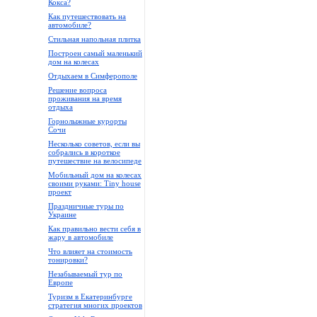
Кокса?
Как путешествовать на
автомобиле?
Стильная напольная плитка
Построен самый маленький
дом на колесах
Отдыхаем в Симферополе
Решение вопроса
проживания на время
отдыха
Горнолыжные курорты
Сочи
Несколько советов, если вы
собрались в короткое
путешествие на велосипеде
Мобильный дом на колесах
своими руками: Tiny house
проект
Праздничные туры по
Украине
Как правильно вести себя в
жару в автомобиле
Что влияет на стоимость
тонировки?
Незабываемый тур по
Европе
Туризм в Екатеринбурге
стратегия многих проектов