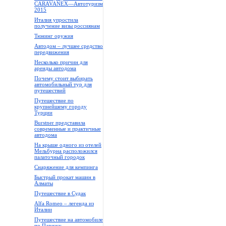
CARAVANEX—Автотуризм
2015
Италия упростила
получение визы россиянам
Тюнинг оружия
Автодом – лучшее средство
передвижения
Несколько причин для
аренды автодома
Почему стоит выбирать
автомобильный тур для
путешествий
Путешествие по
крупнейшему городу
Турции
Burstner представила
современные и практичные
автодома
На крыше одного из отелей
Мельбурна расположился
палаточный городок
Снаряжение для кемпинга
Быстрый прокат машин в
Алматы
Путешествие в Судак
Alfa Romeo – легенда из
Италии
Путешествие на автомобиле
по Парижу