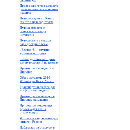
Провоз алкоголя в самолете:
дельные советы и основные
правила
Путешествуем по Кипру
вместе с путеводителем
Путешествовать с
попутчиком всегда
интересно
Путешествие в сафари -
парк доступно всем
«Восток-6» - спутник
здоровья и отдыха
Самые удобные автодома
для путешествий на колесах
Преимущества отдыха в
Пицунде
Обзор автодома 2016
Winnebago Itasca Navion
Транспортная услуга для
комфортного отдыха
Преимущества поездки в
Пицунду на машине
Природные сокровища
Крыма ждут своих
отдыхающих
Ялтинское направление для
жителей России
Наблюдаем за отдыхом в