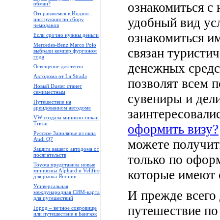
ознакомиться с
обман?
Отправляемся в Индию :
удобный вид ус
инструкция по сбору
чемоданов
ознакомиться им
Если срочно нужны деньги
Mercedes-Benz Marco Polo
связан туристи
выбрали кемпер фургоном
года
денежных средс
Освещение для тента
Автодома от La Strada
позволят всем п
Новый Duster станет
семиместным
сувениры и дел
Путешествие на
арендованном автодоме
заинтересовали
VW создала минивэн-пикап
Tristar
оформить визу?
Русское Заполярье из окна
Audi Q7
можете получи
Защита вашего автодома от
посягательств
только по оформ
Toyota представила новые
минивэны Alphard и Vellfire
которые имеют 
для рынка Японии
Универсальная
И прежде всего 
международная СИМ-карта
для путешествий
путешествие по
Город – вечное сокровище
или путешествие в Бангкок