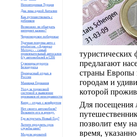
Неповторимая Турция
Два лика одной Анталии
Как путешествовать с
ребенком
Возможно ли обыграть
интернет казино?
Черноморское побережье
Удачная покупка авто с
пробегом: «Адмирал
Моторс» - самый
туристических 
привлекательный автосалон
б/у автомобилей в СПб
предлагают нас
Сувениры курорта
Белокуриха
страны Европы и
Прекрасный отдых в
России
городам и удив
Манящая Германия
Уход за тормозной
которой прожив
системой и выявление
признаков её неисправности
Для посещения 
Кипр – отдых с комфортом
Нет своего автомобиля?
путешественник
Возьмите его в аренду.
Где встречать Новый Год?
позволит ему на
Хотите продлить срок
службы шин?
время, указанно
Модели кроватей