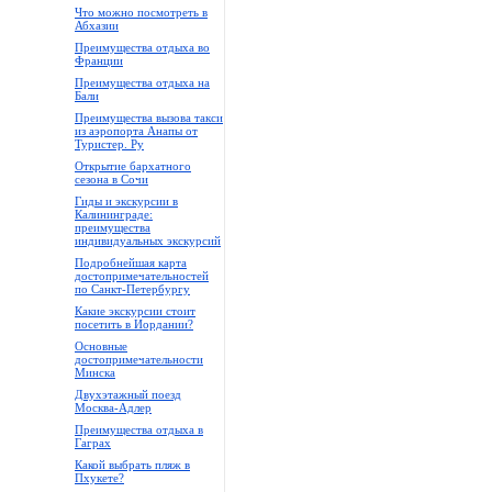
Что можно посмотреть в
Абхазии
Преимущества отдыха во
Франции
Преимущества отдыха на
Бали
Преимущества вызова такси
из аэропорта Анапы от
Туристер. Ру
Открытие бархатного
сезона в Сочи
Гиды и экскурсии в
Калининграде:
преимущества
индивидуальных экскурсий
Подробнейшая карта
достопримечательностей
по Санкт-Петербургу
Какие экскурсии стоит
посетить в Иордании?
Основные
достопримечательности
Минска
Двухэтажный поезд
Москва-Адлер
Преимущества отдыха в
Гаграх
Какой выбрать пляж в
Пхукете?