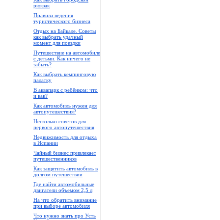
рюкзак
Правила ведения
туристического бизнеса
Отдых на Байкале. Советы
как выбрать удачный
момент для поездки
Путешествие на автомобиле
с детьми. Как ничего не
забыть?
Как выбрать кемпинговую
палатку
В аквапарк с ребёнком: что
и как?
Как автомобиль нужен для
автопутешествия?
Несколько советов для
первого автопутешествия
Недвижимость для отдыха
в Испании
Чайный бизнес привлекает
путешественников
Как защитить автомобиль в
долгом путешествии
Где найти автомобильные
двигатели объемом 2,5 л
На что обратить внимание
при выборе автомобиля
Что нужно знать про Усть