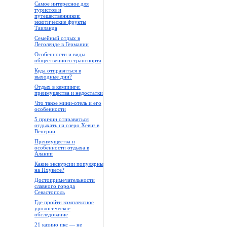
Самое интересное для
туристов и
путешественников:
экзотические фрукты
Таиланда
Семейный отдых в
Леголенде в Германии
Особенности и виды
общественного транспорта
Куда отправиться в
выходные дни?
Отдых в кемпинге:
преимущества и недостатки
Что такое мини-отель и его
особенности
5 причин отправиться
отдыхать на озеро Хевиз в
Венгрии
Преимущества и
особенности отдыха в
Алании
Какие экскурсии популярны
на Пхукете?
Достопримечательности
славного города
Севастополь
Где пройти комплексное
урологическое
обследование
21 казино икс — не