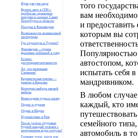
того государств
Идея для уик-энда
Купить авто в СПб с
вам необходимо
пробегом: принципы
покупки в салонах Санкт
Петербурга и области
и предоставить 
Поездка в Финляндию
которым вы сотр
Возможности независимой
экспертизы
ответственность
Где отдохнуть в Турции?
Финляндия – страна
Популярностью 
красивых пейзажей и озер
Египет:
автостопом, ко
достопримечательности
Ах, эта маленькая
испытать себя в
Словения!
Керамическая плитка —
мандривником.
ремонт в Карелии
Критерии выбора мягкой
мебели
В любом случае
Новогодние туры в сказку
каждый, кто им
Отдых и туризм
Отдых в Индии
путешествовать
Путешествие в Рим
семейного типа,
После долгих трудовых
будней каждый человек с
нетерпением ждет отпуска!
автомобиль в то
Горящие туры: удача или