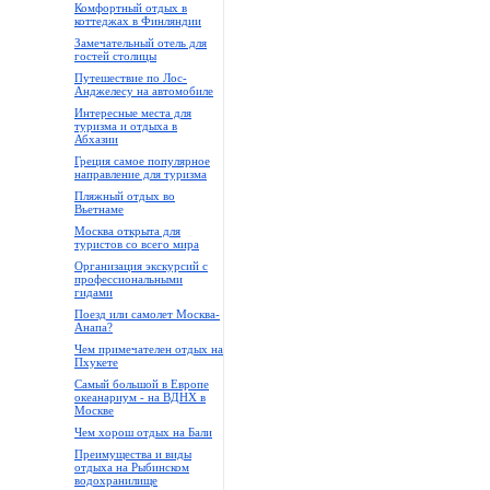
Комфортный отдых в
коттеджах в Финляндии
Замечательный отель для
гостей столицы
Путешествие по Лос-
Анджелесу на автомобиле
Интересные места для
туризма и отдыха в
Абхазии
Греция самое популярное
направление для туризма
Пляжный отдых во
Вьетнаме
Москва открыта для
туристов со всего мира
Организация экскурсий с
профессиональными
гидами
Поезд или самолет Москва-
Анапа?
Чем примечателен отдых на
Пхукете
Самый большой в Европе
океанариум - на ВДНХ в
Москве
Чем хорош отдых на Бали
Преимущества и виды
отдыха на Рыбинском
водохранилище