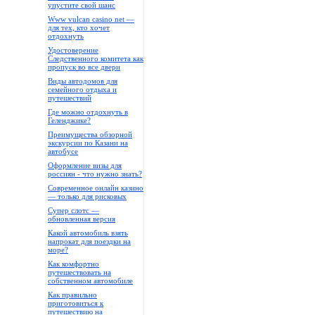
упустите свой шанс
Www vulcan casino net —
для тех, кто хочет
отдохнуть
Удостоверение
Следственного комитета как
пропуск во все двери
Виды автодомов для
семейного отдыха и
путешествий
Где можно отдохнуть в
Геленджике?
Преимущества обзорной
экскурсии по Казани на
автобусе
Оформление визы для
россиян - что нужно знать?
Современное онлайн казино
— только для рисковых
Супер слотс —
обновленная версия
Какой автомобиль взять
напрокат для поездки на
море?
Как комфортно
путешествовать на
собственном автомобиле
Как правильно
приготовиться к
путешествию на