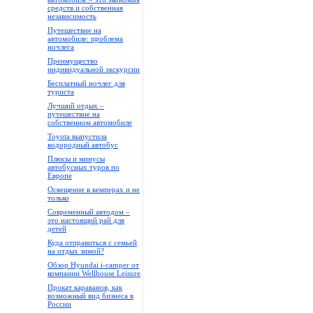
средств и собственная
независимость
Путешествие на
автомобиле: проблема
ночлега
Преимущество
индивидуальной экскурсии
Бесплатный ночлег для
туриста
Лучший отдых –
путешествие на
собственном автомобиле
Toyota выпустила
водородный автобус
Плюсы и минусы
автобусных туров по
Европе
Освещение в кемперах и не
только
Современный автодом –
это настоящий рай для
детей
Куда отправиться с семьей
на отдых зимой?
Обзор Hyundai i-camper от
компании Wellhouse Leisure
Прокат караванов, как
возможный вид бизнеса в
России