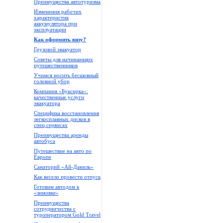
Преимущества автотуризма
Изменения рабочих
характеристик
аккумулятора при
эксплуатации
Как оформить визу?
Грузовой эвакуатор
Советы для начинающих
путешественников
Учимся носить бесшовный
головной убор
Компания «Буксирка»:
качественные услуги
эвакуатора
Специфика восстановления
легкосплавных дисков в
спец.сервисах
Преимущества аренды
автобуса
Путешествие на авто по
Европе
Санаторий «Ай-Даниль»
Как весело провести отпуск
Готовим автодом к
«зимовке»
Преимущества
сотрудничества с
туроператором Gold Travel