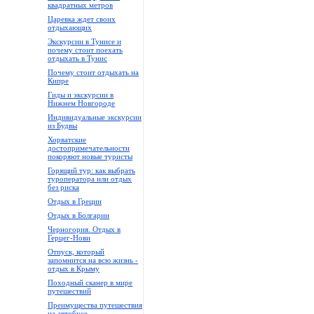
квадратных метров
Царевка ждет своих
отдыхающих
Экскурсии в Тунисе и
почему стоит поехать
отдыхать в Тунис
Почему стоит отдыхать на
Кипре
Гиды и экскурсии в
Нижнем Новгороде
Индивидуальные экскурсии
из Будвы
Хорватские
достопримечательности
покоряют новые туристы
Горящий тур: как выбрать
туроператора или отдых
без риска
Отдых в Греции
Отдых в Болгарии
Черногория. Отдых в
Герцег-Нови
Отпуск, который
запомнится на всю жизнь -
отдых в Крыму
Походный сканер в мире
путешествий
Преимущества путешествия
на автобусе