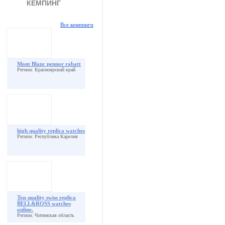
КЕМПИНГ
Все кемпинги
Mont Blanc pennor rabatt
Регион: Красноярский край
high quality replica watches
Регион: Республика Карелия
Top quality swiss replica
BELL&ROSS watches
online.
Регион: Читинская область