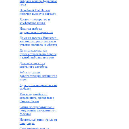
выбрали кемпер фургоном
года
Новейший Fiat Ducato
получил высокую награду
Хостел – недорогое и
комфортное жилье
Нюансы выбора
недорогого общежития
Дома на колесах Buerstner –
это много пространства и
чувство полного комфорта
Дом на колесах: как
путешествовать по Европе,
и какой выбрать автодом
Дом на колесах из
школьного автобуса
Рейтинг самых
дорогостоящих кемпингов
мира
Куда лучше отправиться на
рыбалку
Меню европейского
караванинга: репортаж с
Caravan Salon
Самые востребованные и
популярные автокемпинги
Москвы
Настольный мини-гриль от
Campingaz
Современный дом на