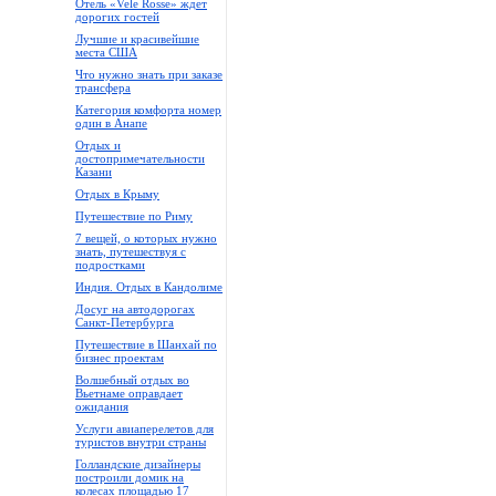
Отель «Vele Rosse» ждет
дорогих гостей
Лучшие и красивейшие
места США
Что нужно знать при заказе
трансфера
Категория комфорта номер
один в Анапе
Отдых и
достопримечательности
Казани
Отдых в Крыму
Путешествие по Риму
7 вещей, о которых нужно
знать, путешествуя с
подростками
Индия. Отдых в Кандолиме
Досуг на автодорогах
Санкт-Петербурга
Путешествие в Шанхай по
бизнес проектам
Волшебный отдых во
Вьетнаме оправдает
ожидания
Услуги авиаперелетов для
туристов внутри страны
Голландские дизайнеры
построили домик на
колесах площадью 17