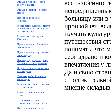
все особенности
Отдых в Африке – чего
стоит ожидать
непредвиденными
Отдых в Греции – делаем
выбор
больницу или в
Петергоф и фонтан
«Каскад»
произойдет, ес
Московский Кремль - место
величайших исторических
воспоминаний
изучать культур
Барселона - жемчужина
путешествия стр
Каталонии
Путешествие по Европе в
понимать, что м
своём доме
Путешествие по крымскому
себя здраво и к
полуострову
Переезд в другую страну.
впечатления у л
Сложности и их решение
Подготовка к путешествие
Да и свою стран
на автодоме
Секреты рыбной ловли в
с положительной
Финляндии
Горный туризм круглый год
мнение складыв
в Черногории
Крым – сокровищница
чудес
Что нужно взять в
путешествие на автодоме
Путешествия на своем
автомобиле – это экономия