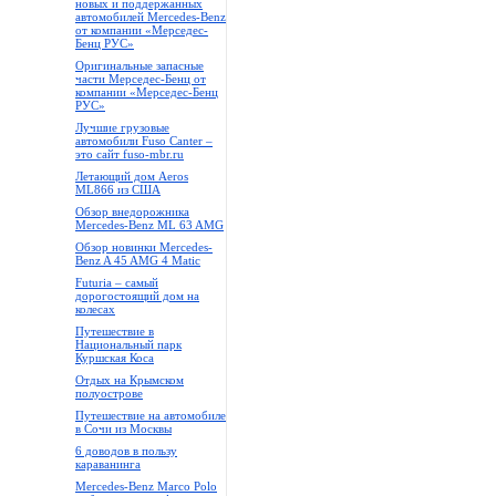
новых и поддержанных
автомобилей Mercedes-Benz
от компании «Мерседес-
Бенц РУС»
Оригинальные запасные
части Мерседес-Бенц от
компании «Мерседес-Бенц
РУС»
Лучшие грузовые
автомобили Fuso Canter –
это сайт fuso-mbr.ru
Летающий дом Aeros
ML866 из США
Обзор внедорожника
Mercedes-Benz ML 63 AMG
Обзор новинки Mercedes-
Benz A 45 AMG 4 Matic
Futuria – самый
дорогостоящий дом на
колесах
Путешествие в
Национальный парк
Куршская Коса
Отдых на Крымском
полуострове
Путешествие на автомобиле
в Сочи из Москвы
6 доводов в пользу
караванинга
Mercedes-Benz Marco Polo