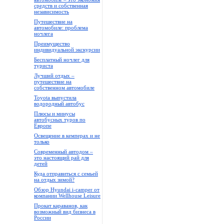
средств и собственная
независимость
Путешествие на
автомобиле: проблема
ночлега
Преимущество
индивидуальной экскурсии
Бесплатный ночлег для
туриста
Лучший отдых –
путешествие на
собственном автомобиле
Toyota выпустила
водородный автобус
Плюсы и минусы
автобусных туров по
Европе
Освещение в кемперах и не
только
Современный автодом –
это настоящий рай для
детей
Куда отправиться с семьей
на отдых зимой?
Обзор Hyundai i-camper от
компании Wellhouse Leisure
Прокат караванов, как
возможный вид бизнеса в
России