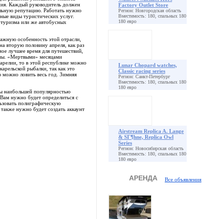
ния. Каждый руководитель должен
Factory Outlet Store
ельную репутацию. Работать нужно
Регион: Новгородская область
ные виды туристических услуг.
Вместимость: 180, спальных 180
180 евро
туризма или же автобусных
ажную особенность этой отрасли,
на вторую половину апреля, как раз
амое лучшее время для путешествий,
сны. «Мертвыми» месяцами
Карелии, то в этой республике можно
Lunar Chopard watches,
карельской рыбалки, так как это
Classic racing series
ю можно ловить весь год. Зимняя
Регион: Санкт-Петербург
Вместимость: 180, спальных 180
180 евро
мы наибольшей популярностью
 Вам нужно будет определиться с
льзовать полиграфическую
также нужно будет создать аккаунт
Airstream Replica A. Lange
& SГ¶hne, Replica Owl
Series
Регион: Новосибирская область
Вместимость: 180, спальных 180
180 евро
АРЕНДА
Все объявления