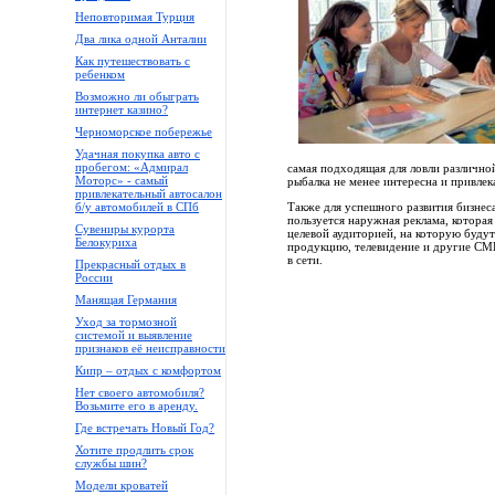
Неповторимая Турция
Два лика одной Анталии
Как путешествовать с
ребенком
Возможно ли обыграть
интернет казино?
Черноморское побережье
Удачная покупка авто с
пробегом: «Адмирал
самая подходящая для ловли различной
Моторс» - самый
рыбалка не менее интересна и привлек
привлекательный автосалон
б/у автомобилей в СПб
Также для успешного развития бизне
пользуется наружная реклама, которая
Сувениры курорта
целевой аудиторией, на которую буду
Белокуриха
продукцию, телевидение и другие СМИ
в сети.
Прекрасный отдых в
России
Манящая Германия
Уход за тормозной
системой и выявление
признаков её неисправности
Кипр – отдых с комфортом
Нет своего автомобиля?
Возьмите его в аренду.
Где встречать Новый Год?
Хотите продлить срок
службы шин?
Модели кроватей