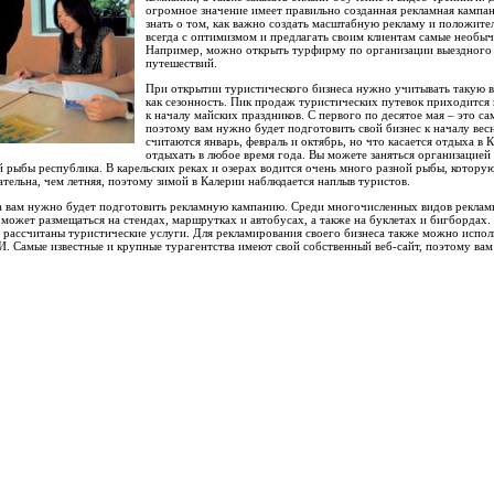
огромное значение имеет правильно созданная рекламная кампа
знать о том, как важно создать масштабную рекламу и положит
всегда с оптимизмом и предлагать своим клиентам самые необыч
Например, можно открыть турфирму по организации выездного 
путешествий.
При открытии туристического бизнеса нужно учитывать такую в
как сезонность. Пик продаж туристических путевок приходится 
к началу майских праздников. С первого по десятое мая – это с
поэтому вам нужно будет подготовить свой бизнес к началу ве
считаются январь, февраль и октябрь, но что касается отдыха в 
отдыхать в любое время года. Вы можете заняться организацией 
 рыбы республика. В карельских реках и озерах водится очень много разной рыбы, котору
ательна, чем летняя, поэтому зимой в Калерии наблюдается наплыв туристов.
са вам нужно будет подготовить рекламную кампанию. Среди многочисленных видов рекла
 может размещаться на стендах, маршрутках и автобусах, а также на буклетах и бигбордах.
т рассчитаны туристические услуги. Для рекламирования своего бизнеса также можно испо
. Самые известные и крупные турагентства имеют свой собственный веб-сайт, поэтому вам 