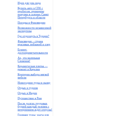
Идея для уик-энда
Купить авто в СПб с
пробегом: принципы
покупки в салонах Санкт
Петербурга и области
Поездка в Финляндию
Возможности независимой
экспертизы
Где отдохнуть в Турции?
Финляндия – страна
красивых пейзажей и озер
Египет:
достопримечательности
Ах, эта маленькая
Словения!
Керамическая плитка —
ремонт в Карелии
Критерии выбора мягкой
мебели
Новогодние туры в сказку
Отдых и туризм
Отдых в Индии
Путешествие в Рим
После долгих трудовых
будней каждый человек с
нетерпением ждет отпуска!
Горящие туры: удача или