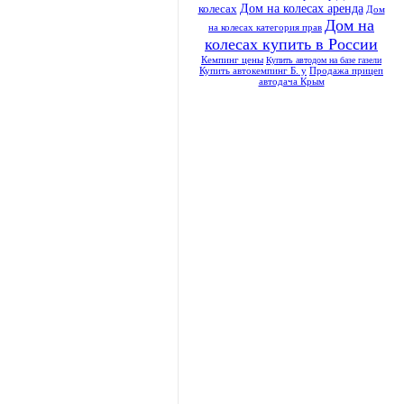
Дом на колесах аренда
колесах
Дом
Дом на
на колесах категория прав
колесах купить в России
Кемпинг цены
Купить автодом на базе газели
Купить автокемпинг Б. у
Продажа прицеп
автодача Крым