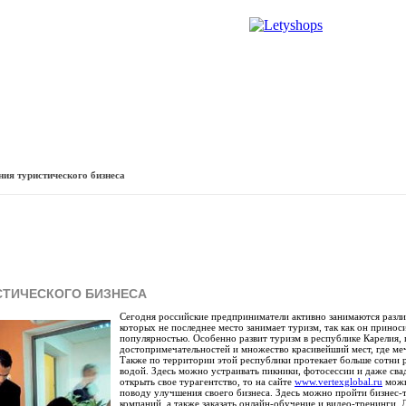
ренда
Галереи
Новости
Форум
Словарь караванера
ия туристического бизнеса
СТИЧЕСКОГО БИЗНЕСА
Сегодня российские предприниматели активно занимаются разли
которых не последнее место занимает туризм, так как он принос
популярностью. Особенно развит туризм в республике Карелия, 
достопримечательностей и множество красивейший мест, где ме
Также по территории этой республики протекает больше сотни р
водой. Здесь можно устраивать пикники, фотосессии и даже св
открыть свое турагентство, то на сайте
www.vertexglobal.ru
можн
поводу улучшения своего бизнеса. Здесь можно пройти бизнес-
компаний, а также заказать онлайн-обучение и видео-тренинги. 