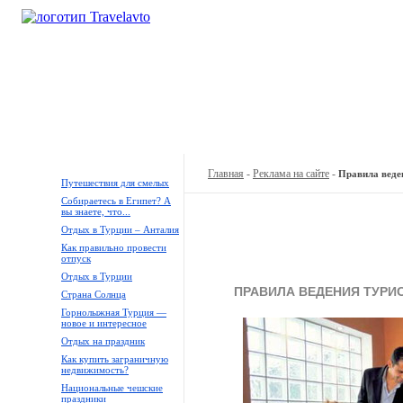
Кемпинги
Туры
Продажа
А
Главная
-
Реклама на сайте
-
Правила веден
Путешествия для смелых
Собираетесь в Египет? А
вы знаете, что...
Отдых в Турции – Анталия
Как правильно провести
отпуск
Отдых в Турции
ПРАВИЛА ВЕДЕНИЯ ТУРИ
Страна Солнца
Горнолыжная Турция —
новое и интересное
Отдых на праздник
Как купить заграничную
недвижимость?
Национальные чешские
праздники