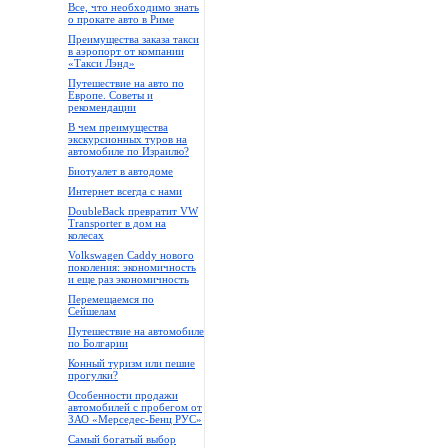
Все, что необходимо знать
о прокате авто в Риме
Преимущества заказа такси
в аэропорт от компании
«Такси Лэнд»
Путешествие на авто по
Европе. Советы и
рекомендации
В чем преимущества
экскурсионных туров на
автомобиле по Израилю?
Биотуалет в автодоме
Интернет всегда с нами
DoubleBack превратит VW
Transporter в дом на
колесах
Volkswagen Caddy нового
поколения: экономичность
и еще раз экономичность
Перемещаемся по
Сейшелам
Путешествие на автомобиле
по Болгарии
Конный туризм или пешие
прогулки?
Особенности продажи
автомобилей с пробегом от
ЗАО «Мерседес-Бенц РУС»
Самый богатый выбор