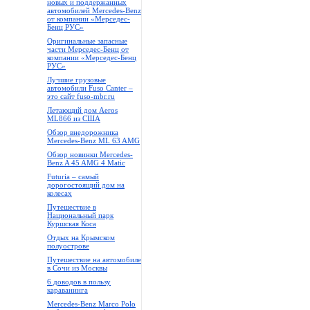
новых и поддержанных
автомобилей Mercedes-Benz
от компании «Мерседес-
Бенц РУС»
Оригинальные запасные
части Мерседес-Бенц от
компании «Мерседес-Бенц
РУС»
Лучшие грузовые
автомобили Fuso Canter –
это сайт fuso-mbr.ru
Летающий дом Aeros
ML866 из США
Обзор внедорожника
Mercedes-Benz ML 63 AMG
Обзор новинки Mercedes-
Benz A 45 AMG 4 Matic
Futuria – самый
дорогостоящий дом на
колесах
Путешествие в
Национальный парк
Куршская Коса
Отдых на Крымском
полуострове
Путешествие на автомобиле
в Сочи из Москвы
6 доводов в пользу
караванинга
Mercedes-Benz Marco Polo