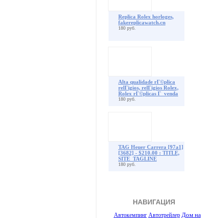
Replica Rolex horloges,
fakereplicawatch.cn
180 руб.
Alta qualidade rГ©plica
relГіgios, relГіgios Rolex,
Rolex rГ©plicas Г venda
180 руб.
TAG Heuer Carrera [97a1]
[3682] - $210.00 : TITLE,
SITE_TAGLINE
180 руб.
НАВИГАЦИЯ
Автотрейлер
Дом на
Автокемпинг