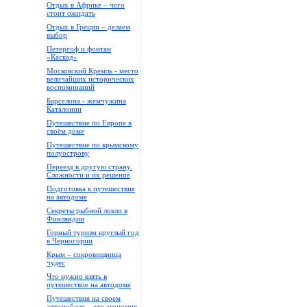
Отдых в Африке – чего
стоит ожидать
Отдых в Греции – делаем
выбор
Петергоф и фонтан
«Каскад»
Московский Кремль - место
величайших исторических
воспоминаний
Барселона - жемчужина
Каталонии
Путешествие по Европе в
своём доме
Путешествие по крымскому
полуострову
Переезд в другую страну.
Сложности и их решение
Подготовка к путешествие
на автодоме
Секреты рыбной ловли в
Финляндии
Горный туризм круглый год
в Черногории
Крым – сокровищница
чудес
Что нужно взять в
путешествие на автодоме
Путешествия на своем
автомобиле – это экономия