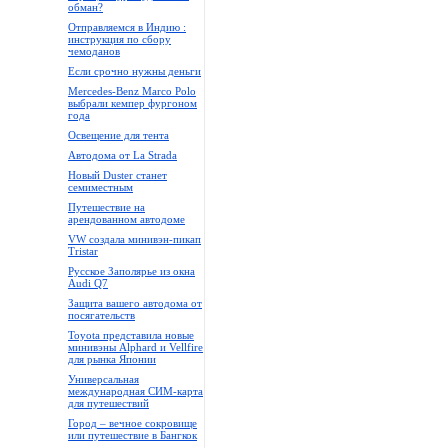
обман?
Отправляемся в Индию :
инструкция по сбору
чемоданов
Если срочно нужны деньги
Mercedes-Benz Marco Polo
выбрали кемпер фургоном
года
Освещение для тента
Автодома от La Strada
Новый Duster станет
семиместным
Путешествие на
арендованном автодоме
VW создала минивэн-пикап
Tristar
Русское Заполярье из окна
Audi Q7
Защита вашего автодома от
посягательств
Toyota представила новые
минивэны Alphard и Vellfire
для рынка Японии
Универсальная
международная СИМ-карта
для путешествий
Город – вечное сокровище
или путешествие в Бангкок