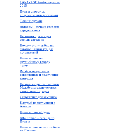
CARAVANEX—Автотуризм
2015
Италия упростила
получение визы россиянам
Тюнинг оружия
Автодом – лучшее средство
передвижения
Несколько причин для
аренды автодома
Почему стоит выбирать
автомобильный тур для
путешествий
Путешествие по
крупнейшему городу
Турции
Burstner представила
современные и практичные
автодома
На крыше одного из отелей
Мельбурна расположился
палаточный городок
Снаряжение для кемпинга
Быстрый прокат машин в
Алматы
Путешествие в Судак
Alfa Romeo – легенда из
Италии
Путешествие на автомобиле
по Парижу