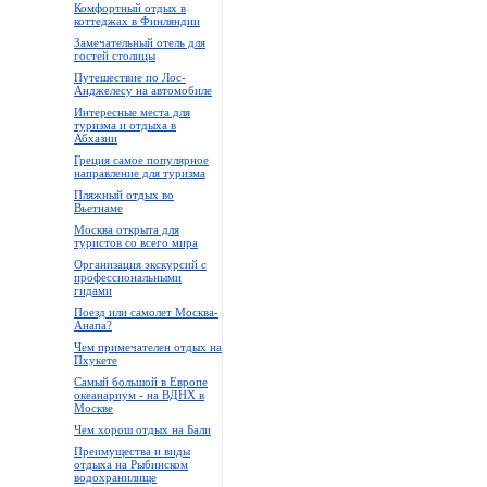
Комфортный отдых в
коттеджах в Финляндии
Замечательный отель для
гостей столицы
Путешествие по Лос-
Анджелесу на автомобиле
Интересные места для
туризма и отдыха в
Абхазии
Греция самое популярное
направление для туризма
Пляжный отдых во
Вьетнаме
Москва открыта для
туристов со всего мира
Организация экскурсий с
профессиональными
гидами
Поезд или самолет Москва-
Анапа?
Чем примечателен отдых на
Пхукете
Самый большой в Европе
океанариум - на ВДНХ в
Москве
Чем хорош отдых на Бали
Преимущества и виды
отдыха на Рыбинском
водохранилище