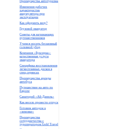
Преимущества автотуризма
Изменения рабочих
характеристик
аккумулятора при
эксплуатации
Как оформить визу?
Грузовой эвакуатор
Советы для начинающих
путешественников
Учимся носить бесшовный
головной убор
Компания «Буксирка»:
качественные услуги
эвакуатора
Специфика восстановления
легкосплавных дисков в
спец.сервисах
Преимущества аренды
автобуса
Путешествие на авто по
Европе
Санаторий «Ай-Даниль»
Как весело провести отпуск
Готовим автодом к
«зимовке»
Преимущества
сотрудничества с
туроператором Gold Travel