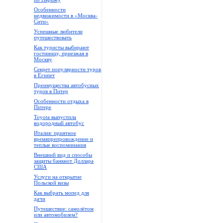
Особенности
недвижимости в «Москва-
Сити»
Успешные любители
путешествовать
Как туристы выбирают
гостиницу, приезжая в
Москву
Секрет популярности туров
в Египет
Преимущества автобусных
туров в Питер
Особенности отдыха в
Питере
Toyota выпустила
водородный автобус
Италия: приятное
времяпрепровождение и
теплые воспоминания
Внешний вид и способы
защиты банкнот Доллара
США
Услуги на открытие
Польской визы
Как выбрать мопед для
дачи
Путешествие: самолётом
или автомобилем?