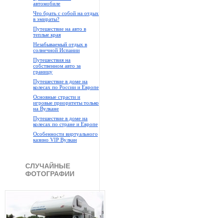
автомобиле
Что брать с собой на отдых
в эмираты?
Путешествие на авто в
теплые края
Незабываемый отдых в
солнечной Испании
Путешествия на
собственном авто за
границу
Путешествие в доме на
колесах по России и Европе
Основные страсти и
игровые приоритеты только
на Вулкане
Путешествие в доме на
колесах по стране и Европе
Особенности виртуального
казино VIP Вулкан
СЛУЧАЙНЫЕ
ФОТОГРАФИИ