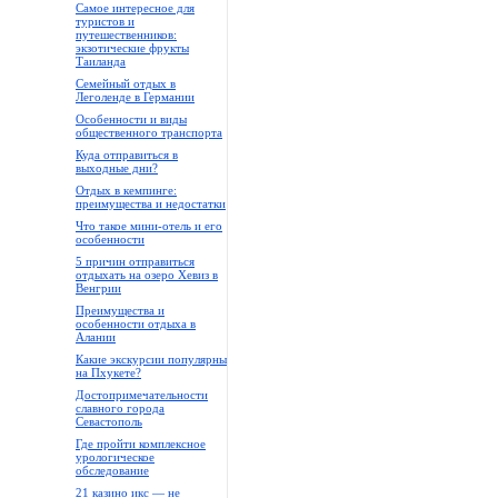
Самое интересное для
туристов и
путешественников:
экзотические фрукты
Таиланда
Семейный отдых в
Леголенде в Германии
Особенности и виды
общественного транспорта
Куда отправиться в
выходные дни?
Отдых в кемпинге:
преимущества и недостатки
Что такое мини-отель и его
особенности
5 причин отправиться
отдыхать на озеро Хевиз в
Венгрии
Преимущества и
особенности отдыха в
Алании
Какие экскурсии популярны
на Пхукете?
Достопримечательности
славного города
Севастополь
Где пройти комплексное
урологическое
обследование
21 казино икс — не