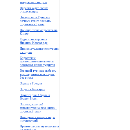
квадратных метров
Царевка ждет своих
отдыхающих
Экскурсии в Тунисе и
почему стоит поехать
отдыхать в Тунис
Почему стоит отдыхать на
Кипре
Гиды и экскурсии в
Нижнем Новгороде
Индивидуальные экскурсии
из Будвы
Хорватские
достопримечательности
покоряют новые туристы
Горящий тур: как выбрать
туроператора или отдых
без риска
Отдых в Греции
Отдых в Болгарии
Черногория. Отдых в
Герцег-Нови
Отпуск, который
запомнится на всю жизнь -
отдых в Крыму
Походный сканер в мире
путешествий
Преимущества путешествия
на автобусе