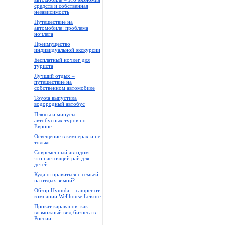
средств и собственная
независимость
Путешествие на
автомобиле: проблема
ночлега
Преимущество
индивидуальной экскурсии
Бесплатный ночлег для
туриста
Лучший отдых –
путешествие на
собственном автомобиле
Toyota выпустила
водородный автобус
Плюсы и минусы
автобусных туров по
Европе
Освещение в кемперах и не
только
Современный автодом –
это настоящий рай для
детей
Куда отправиться с семьей
на отдых зимой?
Обзор Hyundai i-camper от
компании Wellhouse Leisure
Прокат караванов, как
возможный вид бизнеса в
России