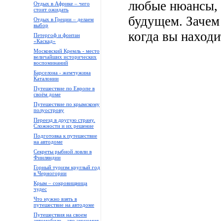
любые нюансы, 
Отдых в Африке – чего
стоит ожидать
будущем. Зачем
Отдых в Греции – делаем
выбор
когда вы находи
Петергоф и фонтан
«Каскад»
Московский Кремль - место
величайших исторических
воспоминаний
Барселона - жемчужина
Каталонии
Путешествие по Европе в
своём доме
Путешествие по крымскому
полуострову
Переезд в другую страну.
Сложности и их решение
Подготовка к путешествие
на автодоме
Секреты рыбной ловли в
Финляндии
Горный туризм круглый год
в Черногории
Крым – сокровищница
чудес
Что нужно взять в
путешествие на автодоме
Путешествия на своем
автомобиле – это экономия