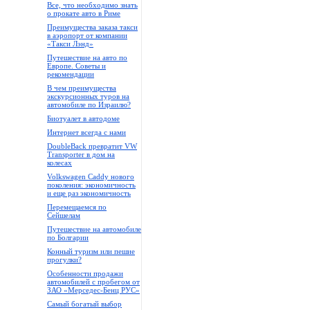
Все, что необходимо знать
о прокате авто в Риме
Преимущества заказа такси
в аэропорт от компании
«Такси Лэнд»
Путешествие на авто по
Европе. Советы и
рекомендации
В чем преимущества
экскурсионных туров на
автомобиле по Израилю?
Биотуалет в автодоме
Интернет всегда с нами
DoubleBack превратит VW
Transporter в дом на
колесах
Volkswagen Caddy нового
поколения: экономичность
и еще раз экономичность
Перемещаемся по
Сейшелам
Путешествие на автомобиле
по Болгарии
Конный туризм или пешие
прогулки?
Особенности продажи
автомобилей с пробегом от
ЗАО «Мерседес-Бенц РУС»
Самый богатый выбор