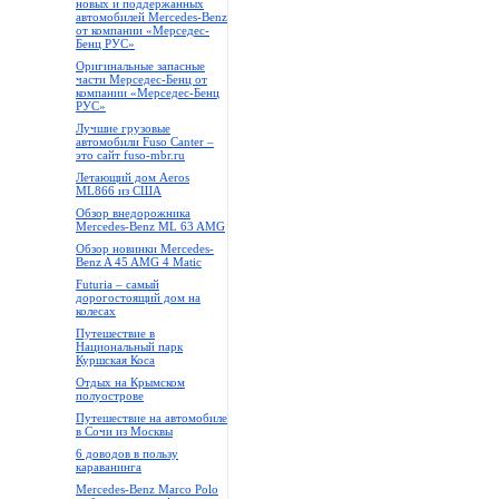
новых и поддержанных
автомобилей Mercedes-Benz
от компании «Мерседес-
Бенц РУС»
Оригинальные запасные
части Мерседес-Бенц от
компании «Мерседес-Бенц
РУС»
Лучшие грузовые
автомобили Fuso Canter –
это сайт fuso-mbr.ru
Летающий дом Aeros
ML866 из США
Обзор внедорожника
Mercedes-Benz ML 63 AMG
Обзор новинки Mercedes-
Benz A 45 AMG 4 Matic
Futuria – самый
дорогостоящий дом на
колесах
Путешествие в
Национальный парк
Куршская Коса
Отдых на Крымском
полуострове
Путешествие на автомобиле
в Сочи из Москвы
6 доводов в пользу
караванинга
Mercedes-Benz Marco Polo