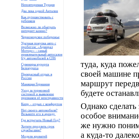
Неповторимая Турция
Два лика одной Анталии
Как путешествовать с
ребенком
Возможно ли обыграть
интернет казино?
Черноморское побережье
Удачная покупка авто с
пробегом: «Адмирал
Моторс» - самый
привлекательный автосалон
б/у автомобилей в СПб
туда, куда поже
Сувениры курорта
Белокуриха
своей машине пр
Прекрасный отдых в
России
маршрут передв
Манящая Германия
Уход за тормозной
будете останавл
системой и выявление
признаков её неисправности
Однако сделать 
Кипр – отдых с комфортом
Нет своего автомобиля?
особое внимание
Возьмите его в аренду.
Где встречать Новый Год?
же нужно понима
Хотите продлить срок
службы шин?
а куда-то далек
Модели кроватей