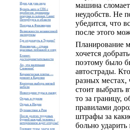
машина сломаетс
Идея для уик-энда
Купить авто в СПб с
неудобств. Не 
пробегом: принципы
покупки в салонах Санкт
Петербурга и области
убедится, что в
Поездка в Финляндию
после этого мож
Возможности независимой
экспертизы
Где отдохнуть в Турции?
Планирование м
Финляндия – страна
красивых пейзажей и озер
хочется добрать
Египет:
достопримечательности
поэтому было б
Ах, эта маленькая
Словения!
автострады. Кто
Керамическая плитка —
ремонт в Карелии
разных местах, 
Критерии выбора мягкой
мебели
стоит выбрать в
Новогодние туры в сказку
то за границу, 
Отдых и туризм
Отдых в Индии
правилами доро
Путешествие в Рим
штрафы за какие
После долгих трудовых
будней каждый человек с
нетерпением ждет отпуска!
больно ударить
Горящие туры: удача или