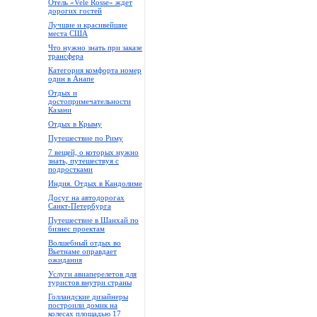
Отель «Vele Rosse» ждет
дорогих гостей
Лучшие и красивейшие
места США
Что нужно знать при заказе
трансфера
Категория комфорта номер
один в Анапе
Отдых и
достопримечательности
Казани
Отдых в Крыму
Путешествие по Риму
7 вещей, о которых нужно
знать, путешествуя с
подростками
Индия. Отдых в Кандолиме
Досуг на автодорогах
Санкт-Петербурга
Путешествие в Шанхай по
бизнес проектам
Волшебный отдых во
Вьетнаме оправдает
ожидания
Услуги авиаперелетов для
туристов внутри страны
Голландские дизайнеры
построили домик на
колесах площадью 17