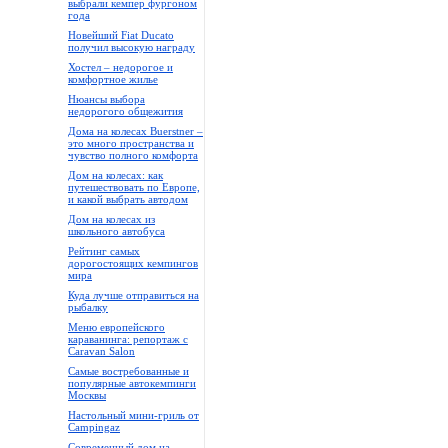
выбрали кемпер фургоном
года
Новейший Fiat Ducato
получил высокую награду
Хостел – недорогое и
комфортное жилье
Нюансы выбора
недорогого общежития
Дома на колесах Buerstner –
это много пространства и
чувство полного комфорта
Дом на колесах: как
путешествовать по Европе,
и какой выбрать автодом
Дом на колесах из
школьного автобуса
Рейтинг самых
дорогостоящих кемпингов
мира
Куда лучше отправиться на
рыбалку
Меню европейского
караванинга: репортаж с
Caravan Salon
Самые востребованные и
популярные автокемпинги
Москвы
Настольный мини-гриль от
Campingaz
Современный дом на