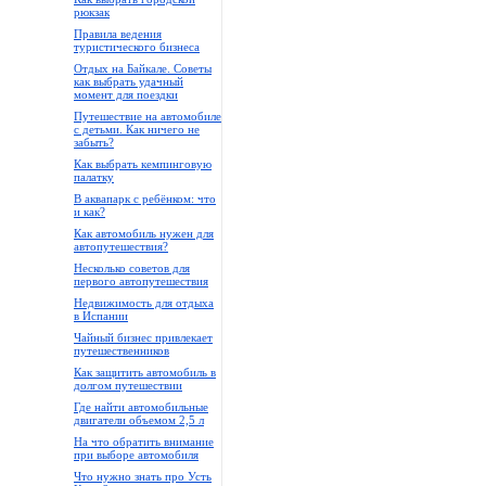
рюкзак
Правила ведения
туристического бизнеса
Отдых на Байкале. Советы
как выбрать удачный
момент для поездки
Путешествие на автомобиле
с детьми. Как ничего не
забыть?
Как выбрать кемпинговую
палатку
В аквапарк с ребёнком: что
и как?
Как автомобиль нужен для
автопутешествия?
Несколько советов для
первого автопутешествия
Недвижимость для отдыха
в Испании
Чайный бизнес привлекает
путешественников
Как защитить автомобиль в
долгом путешествии
Где найти автомобильные
двигатели объемом 2,5 л
На что обратить внимание
при выборе автомобиля
Что нужно знать про Усть