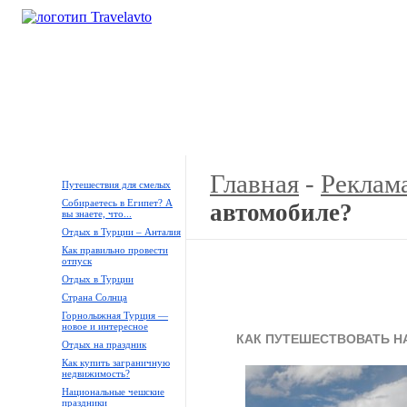
Кемпинги
Туры
Продажа
Аренда
Галереи
Главная
-
Реклама
Путешествия для смелых
Собираетесь в Египет? А
автомобиле?
вы знаете, что...
Отдых в Турции – Анталия
Как правильно провести
отпуск
Отдых в Турции
Страна Солнца
Горнолыжная Турция —
новое и интересное
КАК ПУТЕШЕСТВОВАТЬ Н
Отдых на праздник
Как купить заграничную
недвижимость?
Национальные чешские
праздники