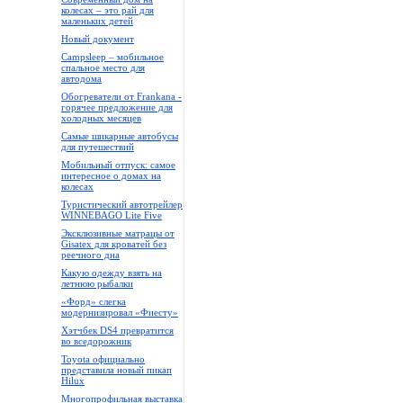
колесах – это рай для
маленьких детей
Новый документ
Campsleep – мобильное
спальное место для
автодома
Обогреватели от Frankana -
горячее предложение для
холодных месяцев
Самые шикарные автобусы
для путешествий
Мобильный отпуск: самое
интересное о домах на
колесах
Туристический автотрейлер
WINNEBAGO Lite Five
Эксклюзивные матрацы от
Gisatex для кроватей без
реечного дна
Какую одежду взять на
летнюю рыбалки
«Форд» слегка
модернизировал «Фиесту»
Хэтчбек DS4 превратится
во вседорожник
Toyota официально
представила новый пикап
Hilux
Многопрофильная выставка