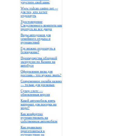
упустите свой шанс
Www vulcan casino net —
для тех, кто хочет
отдохнуть
Удостоверение
Следственного комитета как
пропуск во все двери
Виды автодомов для
семейного отдыха и
путешествий
Где можно отдохнуть в
Геленджике?
Преимущества обзорной
экскурсии по Казани на
автобусе
Оформление визы для
россиян - что нужно знать?
Современное онлайн казино
— только для рисковых
Супер слотс —
обновленная версия
Какой автомобиль взять
напрокат для поездки на
море?
Как комфортно
путешествовать на
собственном автомобиле
Как правильно
приготовиться к
путешествию на