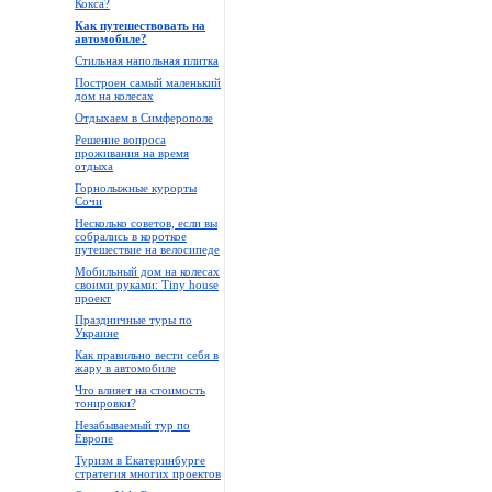
Кокса?
Как путешествовать на
автомобиле?
Стильная напольная плитка
Построен самый маленький
дом на колесах
Отдыхаем в Симферополе
Решение вопроса
проживания на время
отдыха
Горнолыжные курорты
Сочи
Несколько советов, если вы
собрались в короткое
путешествие на велосипеде
Мобильный дом на колесах
своими руками: Tiny house
проект
Праздничные туры по
Украине
Как правильно вести себя в
жару в автомобиле
Что влияет на стоимость
тонировки?
Незабываемый тур по
Европе
Туризм в Екатеринбурге
стратегия многих проектов