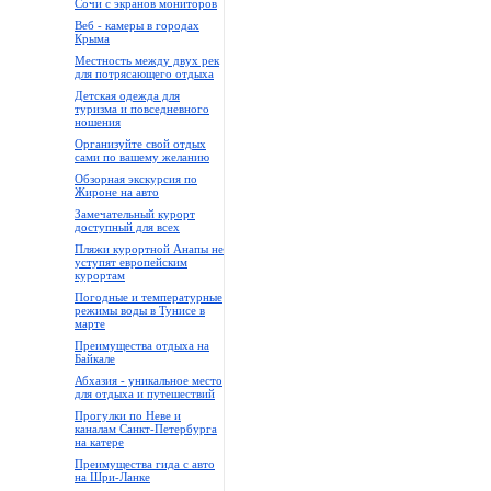
Сочи с экранов мониторов
Веб - камеры в городах
Крыма
Местность между двух рек
для потрясающего отдыха
Детская одежда для
туризма и повседневного
ношения
Организуйте свой отдых
сами по вашему желанию
Обзорная экскурсия по
Жироне на авто
Замечательный курорт
доступный для всех
Пляжи курортной Анапы не
уступят европейским
курортам
Погодные и температурные
режимы воды в Тунисе в
марте
Преимущества отдыха на
Байкале
Абхазия - уникальное место
для отдыха и путешествий
Прогулки по Неве и
каналам Санкт-Петербурга
на катере
Преимущества гида с авто
на Шри-Ланке