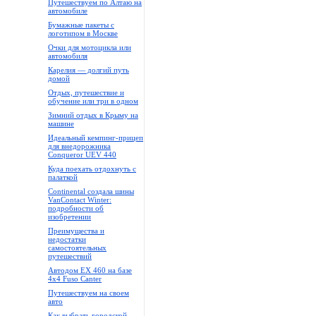
Путешествуем по Алтаю на
автомобиле
Бумажные пакеты с
логотипом в Москве
Очки для мотоцикла или
автомобиля
Карелия — долгий путь
домой
Отдых, путешествие и
обучение или три в одном
Зимний отдых в Крыму на
машине
Идеальный кемпинг-прицеп
для внедорожника
Conqueror UEV 440
Куда поехать отдохнуть с
палаткой
Continental создала шины
VanContact Winter:
подробности об
изобретении
Преимущества и
недостатки
самостоятельных
путешествий
Автодом EX 460 на базе
4x4 Fuso Canter
Путешествуем на своем
авто
Как выбрать городской