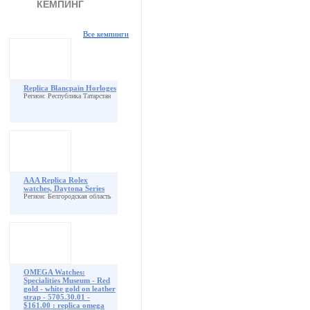
КЕМПИНГ
Все кемпинги
Replica Blancpain Horloges
Регион: Республика Татарстан
AAA Replica Rolex
watches, Daytona Series
Регион: Белгородская область
OMEGA Watches:
Specialities Museum - Red
gold - white gold on leather
strap - 5705.30.01 -
$161.00 : replica omega