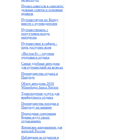
Провоз алкоголя в самолете:
дельные советы и основные
правила
Путешествуем по Кипру
вместе с путеводителем
Путешествовать с
попутчиком всегда
интересно
Путешествие в сафари -
парк доступно всем
«Восток-6» - спутник
здоровья и отдыха
Самые удобные автодома
для путешествий на колесах
Преимущества отдыха в
Пицунде
Обзор автодома 2016
Winnebago Itasca Navion
Транспортная услуга для
комфортного отдыха
Преимущества поездки в
Пицунду на машине
Природные сокровища
Крыма ждут своих
отдыхающих
Ялтинское направление для
жителей России
Наблюдаем за отдыхом в