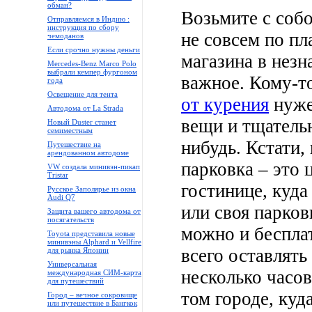
обман?
Возьмите с собо
Отправляемся в Индию :
инструкция по сбору
не совсем по пл
чемоданов
Если срочно нужны деньги
магазина в незн
Mercedes-Benz Marco Polo
выбрали кемпер фургоном
важное. Кому-т
года
Освещение для тента
от курения
нуже
Автодома от La Strada
вещи и тщательн
Новый Duster станет
семиместным
нибудь. Кстати,
Путешествие на
арендованном автодоме
парковка – это 
VW создала минивэн-пикап
Tristar
гостинице, куда
Русское Заполярье из окна
Audi Q7
или своя парков
Защита вашего автодома от
посягательств
можно и беспла
Toyota представила новые
минивэны Alphard и Vellfire
всего оставлят
для рынка Японии
Универсальная
несколько часов
международная СИМ-карта
для путешествий
том городе, куд
Город – вечное сокровище
или путешествие в Бангкок