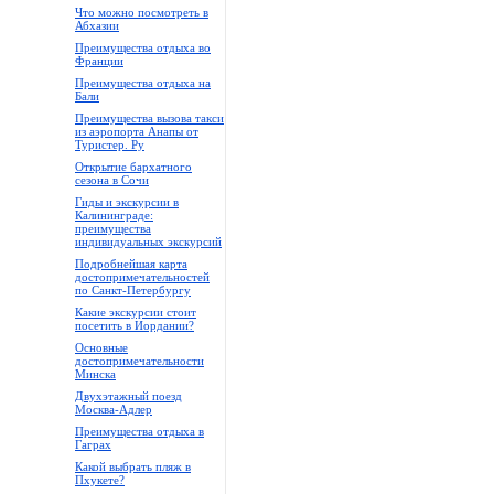
Что можно посмотреть в
Абхазии
Преимущества отдыха во
Франции
Преимущества отдыха на
Бали
Преимущества вызова такси
из аэропорта Анапы от
Туристер. Ру
Открытие бархатного
сезона в Сочи
Гиды и экскурсии в
Калининграде:
преимущества
индивидуальных экскурсий
Подробнейшая карта
достопримечательностей
по Санкт-Петербургу
Какие экскурсии стоит
посетить в Иордании?
Основные
достопримечательности
Минска
Двухэтажный поезд
Москва-Адлер
Преимущества отдыха в
Гаграх
Какой выбрать пляж в
Пхукете?