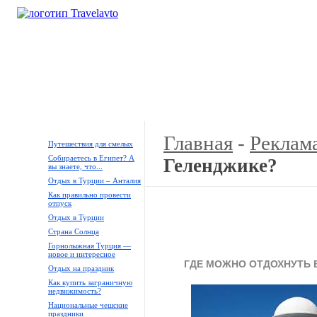
Кемпинги
Туры
Продажа
Аренда
Галереи
Главная
-
Реклама
Путешествия для смелых
Собираетесь в Египет? А
Геленджике?
вы знаете, что...
Отдых в Турции – Анталия
Как правильно провести
отпуск
Отдых в Турции
Страна Солнца
Горнолыжная Турция —
новое и интересное
ГДЕ МОЖНО ОТДОХНУТЬ 
Отдых на праздник
Как купить заграничную
недвижимость?
Национальные чешские
праздники