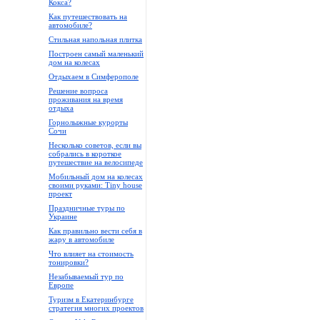
Кокса?
Как путешествовать на
автомобиле?
Стильная напольная плитка
Построен самый маленький
дом на колесах
Отдыхаем в Симферополе
Решение вопроса
проживания на время
отдыха
Горнолыжные курорты
Сочи
Несколько советов, если вы
собрались в короткое
путешествие на велосипеде
Мобильный дом на колесах
своими руками: Tiny house
проект
Праздничные туры по
Украине
Как правильно вести себя в
жару в автомобиле
Что влияет на стоимость
тонировки?
Незабываемый тур по
Европе
Туризм в Екатеринбурге
стратегия многих проектов