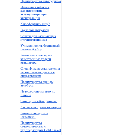
Преимущества автотуризма
Изменения рабочих
характеристик
аккумулятора при
эксплуатации
Как оформить визу?
Грузовой эвакуатор
Советы для начинающих
путешественников
Учимся носить бесшовный
головной убор
Компания «Буксирка»:
качественные услуги
эвакуатора
Специфика восстановления
легкосплавных дисков в
спец.сервисах
Преимущества аренды
автобуса
Путешествие на авто по
Европе
Санаторий «Ай-Даниль»
Как весело провести отпуск
Готовим автодом к
«зимовке»
Преимущества
сотрудничества с
туроператором Gold Travel