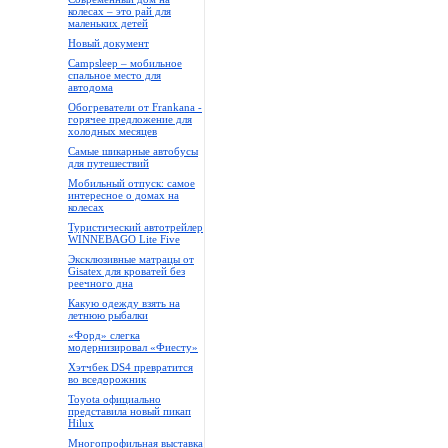
колесах – это рай для
маленьких детей
Новый документ
Campsleep – мобильное
спальное место для
автодома
Обогреватели от Frankana -
горячее предложение для
холодных месяцев
Самые шикарные автобусы
для путешествий
Мобильный отпуск: самое
интересное о домах на
колесах
Туристический автотрейлер
WINNEBAGO Lite Five
Эксклюзивные матрацы от
Gisatex для кроватей без
реечного дна
Какую одежду взять на
летнюю рыбалки
«Форд» слегка
модернизировал «Фиесту»
Хэтчбек DS4 превратится
во вседорожник
Toyota официально
представила новый пикап
Hilux
Многопрофильная выставка