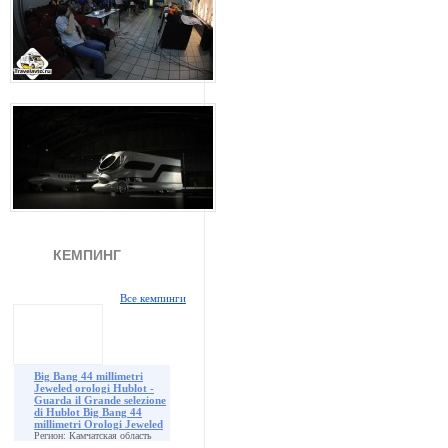
КЕМПИНГ
Все кемпинги
Big Bang 44 millimetri
Jeweled orologi Hublot -
Guarda il Grande selezione
di Hublot Big Bang 44
millimetri Orologi Jeweled
Регион: Камчатская область