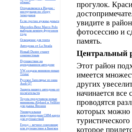
прогулок. Крас
обман?
Отправляемся в Индию :
достопримечател
инструкция по сбору
чемоданов
увидите в район
Если срочно нужны деньги
Mercedes-Benz Marco Polo
фотосессию и с
выбрали кемпер фургоном
года
память.
Освещение для тента
Автодома от La Strada
Центральный 
Новый Duster станет
семиместным
Путешествие на
Этот район подх
арендованном автодоме
VW создала минивэн-пикап
имеется множес
Tristar
Русское Заполярье из окна
других увесели
Audi Q7
Защита вашего автодома от
начинается все 
посягательств
Toyota представила новые
проводятся раз
минивэны Alphard и Vellfire
для рынка Японии
которых можно 
Универсальная
международная СИМ-карта
туристического 
для путешествий
Город – вечное сокровище
которое придет
или путешествие в Бангкок