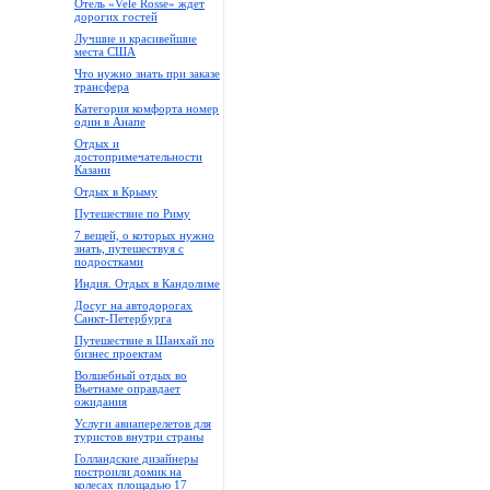
Отель «Vele Rosse» ждет
дорогих гостей
Лучшие и красивейшие
места США
Что нужно знать при заказе
трансфера
Категория комфорта номер
один в Анапе
Отдых и
достопримечательности
Казани
Отдых в Крыму
Путешествие по Риму
7 вещей, о которых нужно
знать, путешествуя с
подростками
Индия. Отдых в Кандолиме
Досуг на автодорогах
Санкт-Петербурга
Путешествие в Шанхай по
бизнес проектам
Волшебный отдых во
Вьетнаме оправдает
ожидания
Услуги авиаперелетов для
туристов внутри страны
Голландские дизайнеры
построили домик на
колесах площадью 17