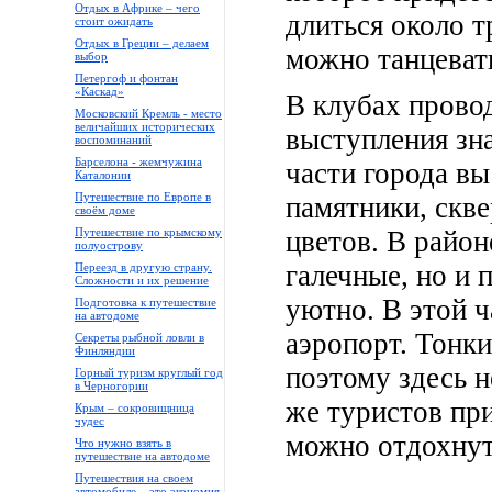
Отдых в Африке – чего
длиться около т
стоит ожидать
Отдых в Греции – делаем
можно танцеват
выбор
Петергоф и фонтан
«Каскад»
В клубах прово
Московский Кремль - место
величайших исторических
выступления зн
воспоминаний
Барселона - жемчужина
части города вы
Каталонии
Путешествие по Европе в
памятники, скв
своём доме
Путешествие по крымскому
цветов. В район
полуострову
галечные, но и 
Переезд в другую страну.
Сложности и их решение
уютно. В этой ч
Подготовка к путешествие
на автодоме
аэропорт. Тонки
Секреты рыбной ловли в
Финляндии
поэтому здесь н
Горный туризм круглый год
в Черногории
же туристов пр
Крым – сокровищница
чудес
можно отдохнут
Что нужно взять в
путешествие на автодоме
Путешествия на своем
автомобиле – это экономия