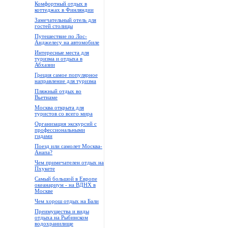
Комфортный отдых в
коттеджах в Финляндии
Замечательный отель для
гостей столицы
Путешествие по Лос-
Анджелесу на автомобиле
Интересные места для
туризма и отдыха в
Абхазии
Греция самое популярное
направление для туризма
Пляжный отдых во
Вьетнаме
Москва открыта для
туристов со всего мира
Организация экскурсий с
профессиональными
гидами
Поезд или самолет Москва-
Анапа?
Чем примечателен отдых на
Пхукете
Самый большой в Европе
океанариум - на ВДНХ в
Москве
Чем хорош отдых на Бали
Преимущества и виды
отдыха на Рыбинском
водохранилище