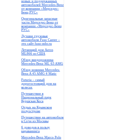
новых и поддержанных
автомобилей Mercedes-Benz
от компании «Мерседес-
Бенц РУС»
Оригинальные запасные
части Мерседес-Бенц от
компании «Мерседес-Бенц
РУС»
Лучшие грузовые
автомобили Fuso Canter –
это сайт fuso-mbr.ru
Летающий дом Aeros
ML866 из США
Обзор внедорожника
Mercedes-Benz ML 63 AMG
Обзор новинки Mercedes-
Benz A 45 AMG 4 Matic
Futuria – самый
дорогостоящий дом на
колесах
Путешествие в
Национальный парк
Куршская Коса
Отдых на Крымском
полуострове
Путешествие на автомобиле
в Сочи из Москвы
6 доводов в пользу
караванинга
Mercedes-Benz Marco Polo