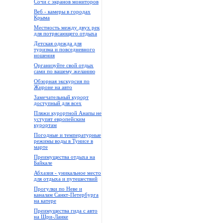
Сочи с экранов мониторов
Веб - камеры в городах
Крыма
Местность между двух рек
для потрясающего отдыха
Детская одежда для
туризма и повседневного
ношения
Организуйте свой отдых
сами по вашему желанию
Обзорная экскурсия по
Жироне на авто
Замечательный курорт
доступный для всех
Пляжи курортной Анапы не
уступят европейским
курортам
Погодные и температурные
режимы воды в Тунисе в
марте
Преимущества отдыха на
Байкале
Абхазия - уникальное место
для отдыха и путешествий
Прогулки по Неве и
каналам Санкт-Петербурга
на катере
Преимущества гида с авто
на Шри-Ланке