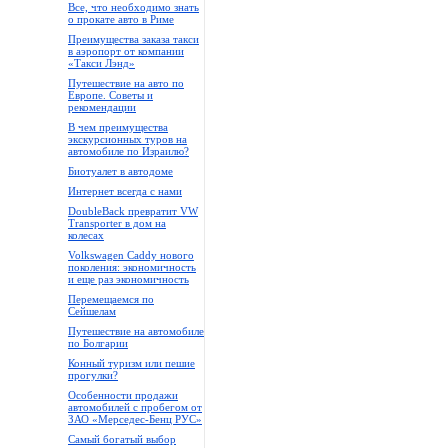
Все, что необходимо знать
о прокате авто в Риме
Преимущества заказа такси
в аэропорт от компании
«Такси Лэнд»
Путешествие на авто по
Европе. Советы и
рекомендации
В чем преимущества
экскурсионных туров на
автомобиле по Израилю?
Биотуалет в автодоме
Интернет всегда с нами
DoubleBack превратит VW
Transporter в дом на
колесах
Volkswagen Caddy нового
поколения: экономичность
и еще раз экономичность
Перемещаемся по
Сейшелам
Путешествие на автомобиле
по Болгарии
Конный туризм или пешие
прогулки?
Особенности продажи
автомобилей с пробегом от
ЗАО «Мерседес-Бенц РУС»
Самый богатый выбор