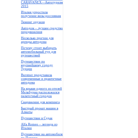
CARAVANEX—Автотуризм
2015
Италия упростила
получение визы россиянам
Тюнинг оружия
Автодом – лучшее средство
передвижения
Несколько причин для
аренды автодома
Почему стоит выбирать
автомобильный тур для
путешествий
Путешествие по
крупнейшему городу
Турции
Burstner представила
современные и практичные
автодома
На крыше одного из отелей
Мельбурна расположился
палаточный городок
Снаряжение для кемпинга
Быстрый прокат машин в
Алматы
Путешествие в Судак
Alfa Romeo – легенда из
Италии
Путешествие на автомобиле
по Парижу