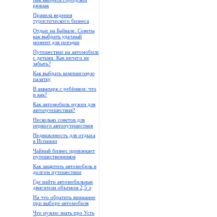
рюкзак
Правила ведения
туристического бизнеса
Отдых на Байкале. Советы
как выбрать удачный
момент для поездки
Путешествие на автомобиле
с детьми. Как ничего не
забыть?
Как выбрать кемпинговую
палатку
В аквапарк с ребёнком: что
и как?
Как автомобиль нужен для
автопутешествия?
Несколько советов для
первого автопутешествия
Недвижимость для отдыха
в Испании
Чайный бизнес привлекает
путешественников
Как защитить автомобиль в
долгом путешествии
Где найти автомобильные
двигатели объемом 2,5 л
На что обратить внимание
при выборе автомобиля
Что нужно знать про Усть