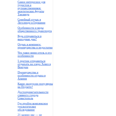
Самое интересное для
туристов и
путешественников:
экзотические фрукты
Таиланда
Семейный отдых в
Леголенде в Германии
Особенности и виды
общественного транспорта
Куда отправиться в
выходные дни?
Отдых в кемпинге:
преимущества и недостатки
Что такое мини-отель и его
особенности
5 причин отправиться
отдыхать на озеро Хевиз в
Венгрии
Преимущества и
особенности отдыха в
Алании
Какие экскурсии популярны
на Пхукете?
Достопримечательности
славного города
Севастополь
Где пройти комплексное
урологическое
обследование
21 казино икс — не