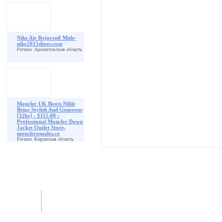
Nike Air Rejuven8 Mule-
nike2015shoes.com
Регион: Архангельская область
Moncler UK Boots Nible
Beige Stylish And Generous
[32bc] - $115.00 :
Professional Moncler Down
Jacket Outlet Store,
moncleronsales.co
Регион: Кировская область
Московская обл., Балашиха, улица Советская, 15
ООО "Дом на колесах"
Наш адрес
E-mail:
admin@travelavto.ru