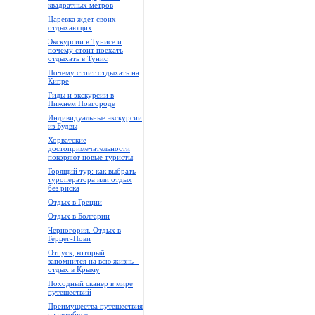
квадратных метров
Царевка ждет своих
отдыхающих
Экскурсии в Тунисе и
почему стоит поехать
отдыхать в Тунис
Почему стоит отдыхать на
Кипре
Гиды и экскурсии в
Нижнем Новгороде
Индивидуальные экскурсии
из Будвы
Хорватские
достопримечательности
покоряют новые туристы
Горящий тур: как выбрать
туроператора или отдых
без риска
Отдых в Греции
Отдых в Болгарии
Черногория. Отдых в
Герцег-Нови
Отпуск, который
запомнится на всю жизнь -
отдых в Крыму
Походный сканер в мире
путешествий
Преимущества путешествия
на автобусе