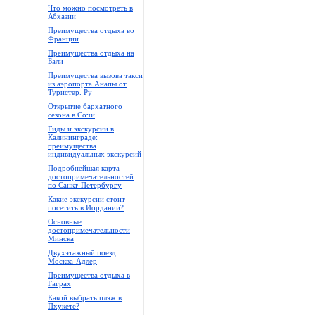
Что можно посмотреть в
Абхазии
Преимущества отдыха во
Франции
Преимущества отдыха на
Бали
Преимущества вызова такси
из аэропорта Анапы от
Туристер. Ру
Открытие бархатного
сезона в Сочи
Гиды и экскурсии в
Калининграде:
преимущества
индивидуальных экскурсий
Подробнейшая карта
достопримечательностей
по Санкт-Петербургу
Какие экскурсии стоит
посетить в Иордании?
Основные
достопримечательности
Минска
Двухэтажный поезд
Москва-Адлер
Преимущества отдыха в
Гаграх
Какой выбрать пляж в
Пхукете?