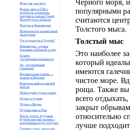
Черного моря, 
Идея для уик-энда
популярными ра
Купить авто в СПб с
пробегом: принципы
покупки в салонах Санкт
считаются цент
Петербурга и области
Поездка в Финляндию
Толстого мыса.
Возможности независимой
экспертизы
Толстый мыс
Где отдохнуть в Турции?
Финляндия – страна
красивых пейзажей и озер
Это наиболее з
Египет:
достопримечательности
который идеальн
Ах, эта маленькая
Словения!
имеются галечн
Керамическая плитка —
ремонт в Карелии
чистое море. В
Критерии выбора мягкой
мебели
роща. Также вы
Новогодние туры в сказку
всего отдыхать,
Отдых и туризм
Отдых в Индии
закрыт обрывам
Путешествие в Рим
относительно сп
После долгих трудовых
будней каждый человек с
нетерпением ждет отпуска!
лучше подходит
Горящие туры: удача или