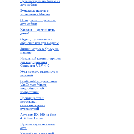
Путешествуем по Алтаю на
автомобиле
Бумажные пакеты с
логотипом в Москве
Очки для мотоцикла или
автомобиля
Карелия — долгий путь
домой
Отдых, путешествие и
обучение или три в одном
Зимний отдых в Крыму на
машине
Идеальный кемпинг-прицеп
для внедорожника
Conqueror UEV 440
Куда поехать отдохнуть с
палаткой
Continental создала шины
VanContact Winter:
подробности об
изобретении
Преимущества и
недостатки
самостоятельных
путешествий
Автодом EX 460 на базе
4x4 Fuso Canter
Путешествуем на своем
авто
Как выбрать городской