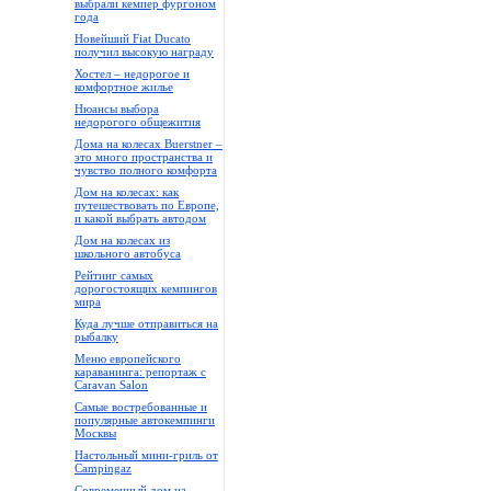
выбрали кемпер фургоном
года
Новейший Fiat Ducato
получил высокую награду
Хостел – недорогое и
комфортное жилье
Нюансы выбора
недорогого общежития
Дома на колесах Buerstner –
это много пространства и
чувство полного комфорта
Дом на колесах: как
путешествовать по Европе,
и какой выбрать автодом
Дом на колесах из
школьного автобуса
Рейтинг самых
дорогостоящих кемпингов
мира
Куда лучше отправиться на
рыбалку
Меню европейского
караванинга: репортаж с
Caravan Salon
Самые востребованные и
популярные автокемпинги
Москвы
Настольный мини-гриль от
Campingaz
Современный дом на