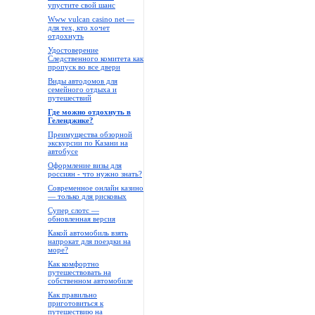
упустите свой шанс
Www vulcan casino net —
для тех, кто хочет
отдохнуть
Удостоверение
Следственного комитета как
пропуск во все двери
Виды автодомов для
семейного отдыха и
путешествий
Где можно отдохнуть в
Геленджике?
Преимущества обзорной
экскурсии по Казани на
автобусе
Оформление визы для
россиян - что нужно знать?
Современное онлайн казино
— только для рисковых
Супер слотс —
обновленная версия
Какой автомобиль взять
напрокат для поездки на
море?
Как комфортно
путешествовать на
собственном автомобиле
Как правильно
приготовиться к
путешествию на