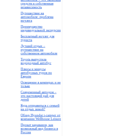
средств и собственная
независимость
Путешествие на
автомобиле: проблема
ночлега
Преимущество
индивидуальной экскурсии
Бесплатный ночлег для
туриста
Лучший отдых –
путешествие на
собственном автомобиле
Toyota выпустила
водородный автобус
Плюсы и минусы
автобусных туров по
Европе
Освещение в кемперах и не
только
Современный автодом –
это настоящий рай для
детей
Куда отправиться с семьей
на отдых зимой?
Обзор Hyundai i-camper от
компании Wellhouse Leisure
Прокат караванов, как
возможный вид бизнеса в
России