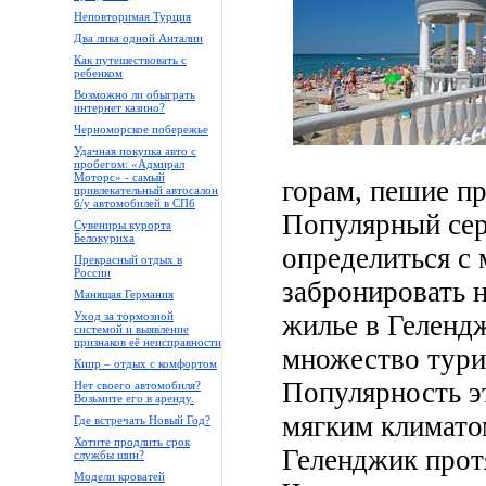
Неповторимая Турция
Два лика одной Анталии
Как путешествовать с
ребенком
Возможно ли обыграть
интернет казино?
Черноморское побережье
Удачная покупка авто с
пробегом: «Адмирал
Моторс» - самый
горам, пешие пр
привлекательный автосалон
б/у автомобилей в СПб
Популярный сер
Сувениры курорта
Белокуриха
определиться с 
Прекрасный отдых в
России
забронировать 
Манящая Германия
Уход за тормозной
жилье в Гелендж
системой и выявление
признаков её неисправности
множество турис
Кипр – отдых с комфортом
Популярность э
Нет своего автомобиля?
Возьмите его в аренду.
мягким климато
Где встречать Новый Год?
Хотите продлить срок
Геленджик прот
службы шин?
Модели кроватей