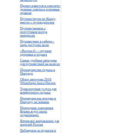
Провоз алкоголя в самолете:
дельные советы и основные
правила
Путешествуем по Кипру
вместе с путеводителем
Путешествовать с
попутчиком всегда
интересно
Путешествие в сафари -
парк доступно всем
«Восток-6» - спутник
здоровья и отдыха
Самые удобные автодома
для путешествий на колесах
Преимущества отдыха в
Пицунде
Обзор автодома 2016
Winnebago Itasca Navion
Транспортная услуга для
комфортного отдыха
Преимущества поездки в
Пицунду на машине
Природные сокровища
Крыма ждут своих
отдыхающих
Ялтинское направление для
жителей России
Наблюдаем за отдыхом в