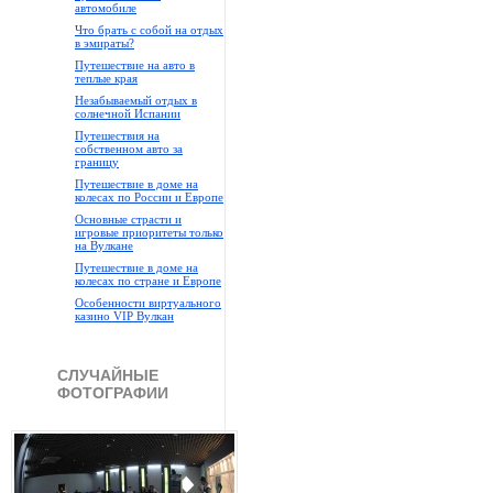
автомобиле
Что брать с собой на отдых
в эмираты?
Путешествие на авто в
теплые края
Незабываемый отдых в
солнечной Испании
Путешествия на
собственном авто за
границу
Путешествие в доме на
колесах по России и Европе
Основные страсти и
игровые приоритеты только
на Вулкане
Путешествие в доме на
колесах по стране и Европе
Особенности виртуального
казино VIP Вулкан
СЛУЧАЙНЫЕ
ФОТОГРАФИИ