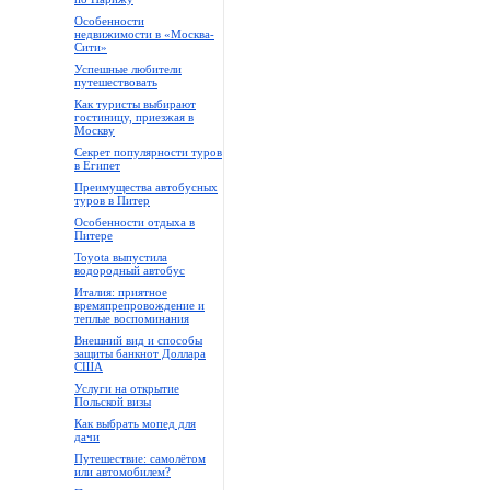
Особенности
недвижимости в «Москва-
Сити»
Успешные любители
путешествовать
Как туристы выбирают
гостиницу, приезжая в
Москву
Секрет популярности туров
в Египет
Преимущества автобусных
туров в Питер
Особенности отдыха в
Питере
Toyota выпустила
водородный автобус
Италия: приятное
времяпрепровождение и
теплые воспоминания
Внешний вид и способы
защиты банкнот Доллара
США
Услуги на открытие
Польской визы
Как выбрать мопед для
дачи
Путешествие: самолётом
или автомобилем?