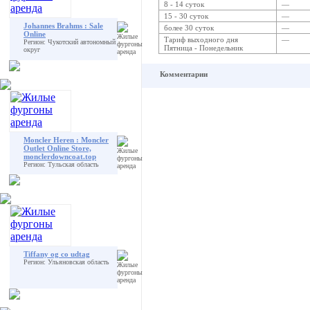
8 - 14 суток
—
15 - 30 суток
—
Johannes Brahms : Sale
более 30 суток
—
Online
Тариф выходного дня
—
Регион: Чукотский автономный
Пятница - Понедельник
округ
Комментарии
Moncler Heren : Moncler
Outlet Online Store,
monclerdowncoat.top
Регион: Тульская область
Tiffany og co udtag
Регион: Ульяновская область