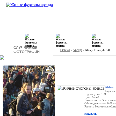
Кемпинги
Туры
Продажа
Арен
СЛУЧАЙНЫЕ
Главная
-
Аренда
-
Abbey Freestyle 540
ФОТОГРАФИИ
Abbey F
Караван
Год выпуска: 1993
Цвет: белый
Вместимость: 5, спальны
Объем двигателя: 0.00 см
Регион: Ростовская обла
заказать