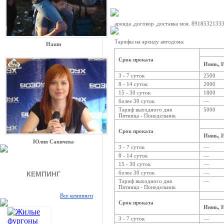
аренда ,договор ,доставка моя. 8918532133
Тарифы на аренду автодома:
Наши
Срок проката
Июнь, И
3 - 7 суток
2500
8 - 14 суток
2000
15 - 30 суток
1800
более 30 суток
—
Тариф выходного дня
5000
Пятница - Понедельник
Срок проката
Июнь, И
Юлия Савичева
3 - 7 суток
—
8 - 14 суток
—
15 - 30 суток
—
более 30 суток
—
КЕМПИНГ
Тариф выходного дня
—
Пятница - Понедельник
Все кемпинги
Срок проката
Июнь, И
3 - 7 суток
—