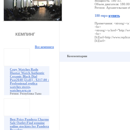
Мощность: 180 л.с.
Объем двигателя: 180.00
Регион: Архангельская о
180 евро
купить
Примечания: <strong><a hr
<br>
<strong><a href="http://w
КЕМПИНГ
<br>
[b][url=http://www.replica
[b][url=
Все кемпинги
Комментарии
Copy Watches Rado
Diastar Watch Authentic
Ceramic Black Dial
Post2640 [2cd1] - $217.00 :
Professional replica
watches stores,
watches.org.cn
Регион: Республика Тыва
Best Price Pandora Charms
Sale Outlet:Find genuine
online stockists for Pandora
Bracelets.