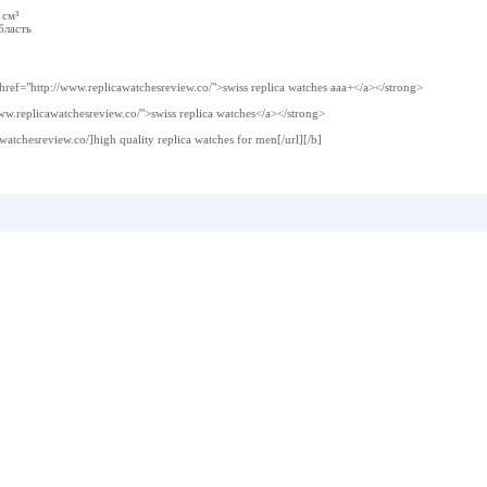
 см³
бласть
ef="http://www.replicawatchesreview.co/">swiss replica watches aaa+</a></strong>
ww.replicawatchesreview.co/">swiss replica watches</a></strong>
watchesreview.co/]high quality replica watches for men[/url][/b]