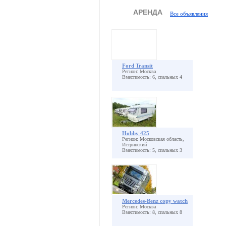
АРЕНДА
Все объявления
Ford Transit
Регион: Москва
Вместимость: 6, спальных 4
Hobby 425
Регион: Московская область,
Истринский
Вместимость: 5, спальных 3
Mercedes-Benz copy watch
Регион: Москва
Вместимость: 8, спальных 8