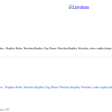
ренда
Галереи
Новости
Форум
Словарь караванера
s : Replica Rolex Watches,Replica Tag Heuer Watches,Replica Watches, rolex replica,http:
 : Replica Rolex Watches,Replica Tag Heuer Watches,Replica Watches, rolex replica,h
ных 180