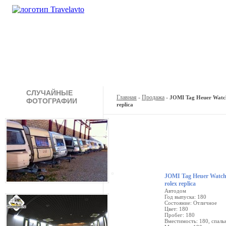
Кемпинги
Туры
Продажа
А
СЛУЧАЙНЫЕ
Главная
-
Продажа
-
JOMI Tag Heuer Watche
ФОТОГРАФИИ
replica
JOMI Tag Heuer Watches
rolex replica
Автодом
Год выпуска: 180
Состояние: Отличное
Цвет: 180
Пробег: 180
Вместимость: 180, спаль