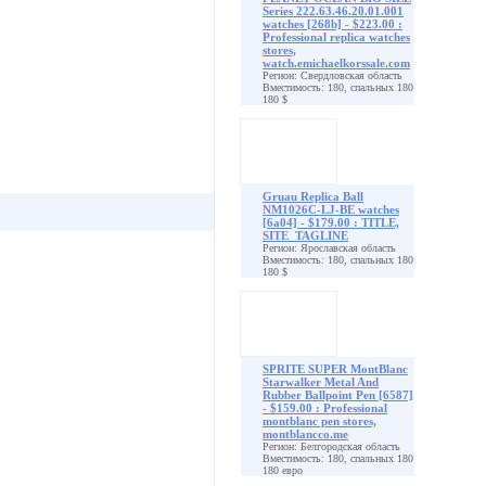
Series 222.63.46.20.01.001
watches [268b] - $223.00 :
Professional replica watches
stores,
watch.emichaelkorssale.com
Регион: Свердловская область
Вместимость: 180, спальных 180
180 $
Gruau Replica Ball
NM1026C-LJ-BE watches
[6a04] - $179.00 : TITLE,
SITE_TAGLINE
Регион: Ярославская область
Вместимость: 180, спальных 180
180 $
SPRITE SUPER MontBlanc
Starwalker Metal And
Rubber Ballpoint Pen [6587]
- $159.00 : Professional
montblanc pen stores,
montblancco.me
Регион: Белгородская область
Вместимость: 180, спальных 180
180 евро