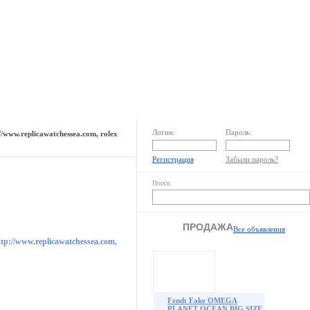
Раздел пользователя
Реклама на сайте
Логин:
Пароль:
//www.replicawatchessea.com, rolex
Регистрация
Забыли пароль?
Поиск:
ПРОДАЖА
Все объявления
ttp://www.replicawatchessea.com,
Fendt Fake OMEGA
PLANET OCEAN BIG SIZE