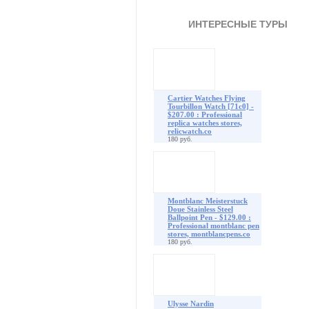
ИНТЕРЕСНЫЕ ТУРЫ
Cartier Watches Flying
Tourbillon Watch [71c0] -
$207.00 : Professional
replica watches stores,
relicwatch.co
180 руб.
Montblanc Meisterstuck
Doue Stainless Steel
Ballpoint Pen - $129.00 :
Professional montblanc pen
stores, montblancpens.co
180 руб.
Ulysse Nardin