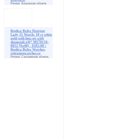
Регион: Калужская область
Replica Rolex Datejust
Lady 31 Watch: 18 ct white
gold with lugs set with
diamonds вЂ“ M178159-
0052 [9a48] - $202.00 :
Replica Rolex Watches,
rolexmenwatches.co
Регион: Сахалинская область