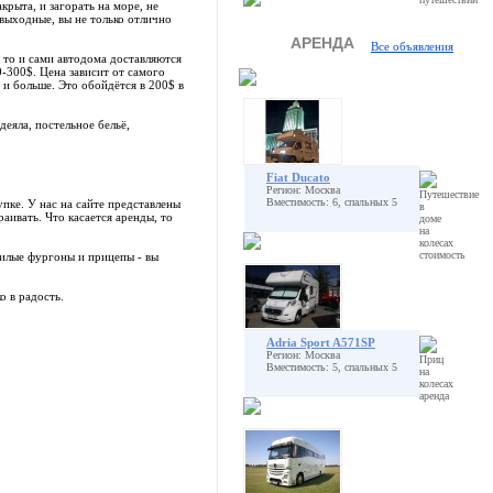
крыта, и загорать на море, не
 выходные, вы не только отлично
АРЕНДА
Все объявления
, то и сами автодома доставляются
-300$. Цена зависит от самого
и больше. Это обойдётся в 200$ в
еяла, постельное бельё,
Fiat Ducato
Регион: Москва
Вместимость: 6, спальных 5
пке. У нас на сайте представлены
аивать. Что касается аренды, то
жилые фургоны и прицепы - вы
о в радость.
Adria Sport A571SP
Регион: Москва
Вместимость: 5, спальных 5