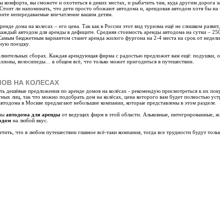
ы комфорта, вы сможете и охотиться в диких местах, и рыбачить там, куда другим дорога за
 Стоит ли напоминать, что дети просто обожают автодома и, арендовав автодом хотя бы на
рите непередаваемые впечатление вашим детям.
енде дома на колесах – его цена. Так как в России этот вид туризма ещё не слишком развит
 каждый автодом для аренды в дефиците. Средняя стоимость аренды автодома на сутки – 250
Самым бюджетным вариантом станет аренда жилого фургона на 2-4 места на срок от недели 
ьную поездку.
олнительных сборах. Каждая арендующая фирма с радостью предложит вам ещё: подушки, од
ллоны, велосипеды… в общем всё, что только может пригодиться в путешествии.
ОВ НА КОЛЕСАХ
ать дешёвые предложения по аренде домов на колёсах - рекомендую присмотреться к их поку
ных лиц, так что можно подобрать дом на колёсах, цена которого вам будет полностью устр
втодома в Москве предлагают небольшие компании, которые представлены в этом разделе.
ены
автодома для аренды
от ведущих фирм в этой области. Альковные, интегрированные, 
одом
на любой вкус.
тить, что в любом путешествии главное всё-таки компания, тогда все трудности будут тольк