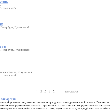
A690DK
ва
8, спальных 6
RD
т-Петербург, Пушкинский
ge-535
т-Петербург, Пушкинский
вская область, Истринский
5, спальных 3
1
2
3
4
5
следующая
 для аренды
лен выбор автодомов, которые вы может арендовать для туристической поездки. Возможнос
можно взять ружья и отправиться с друзьями на охоту, а можно вооружиться фотоаппарата
ом случае вам не придётся волноваться о том, где остановиться, не придётся спать на жёс