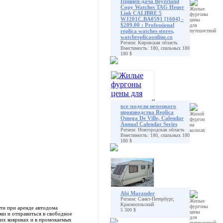
Прицеп-дача Beyerland
Copy Watches TAG Heuer
Link CALIBRE 5
WJ201C.BA0591 [1604] -
$209.00 : Professional
replica watches stores,
watchreplicaonline.co
Регион: Кировская область
Вместимость: 180, спальных 180
180 $
все модели немецкого
производства Replica
Omega De Ville, Calendar
Annual Calendar Series
Регион: Новгородская область
Вместимость: 180, спальных 180
180 $
Abi Marauder
Регион: Санкт-Петербург,
Красносельский
ти при аренде автодома
5 300 $
ми и отправиться в свободное
тких ковриках и в промокаемых