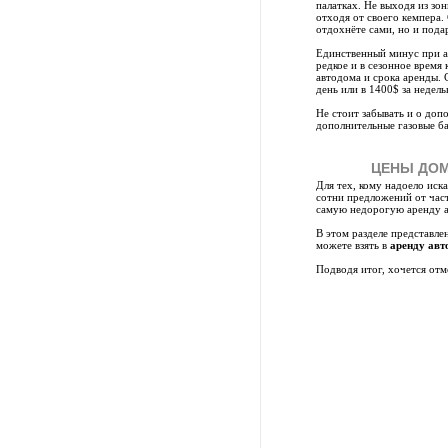
палатках. Не выходя из зон
отходя от своего кемпера.
отдохнёте сами, но и пода
Единственный минус при ар
редкое и в сезонное время
автодома и срока аренды. 
день или в 1400$ за недел
Не стоит забывать и о доп
дополнительные газовые ба
ЦЕНЫ ДОМ
Для тех, кому надоело иск
сотни предложений от част
самую недорогую аренду а
В этом разделе представл
можете взять в
аренду авт
Подводя итог, хочется отме