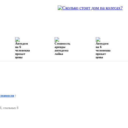
ренда
Галереи
Новости
Форум
стоимости
↑
6, спальных 6