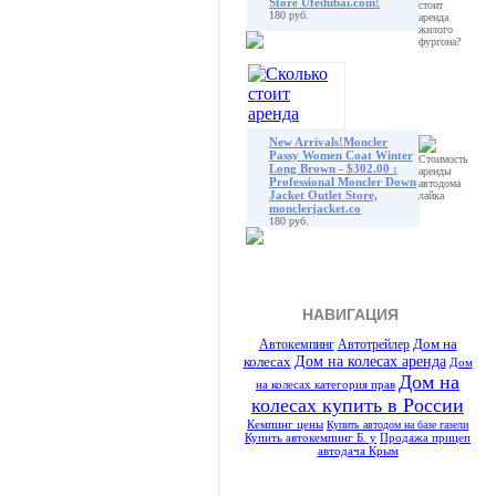
Store Ufedubai.com!
180 руб.
New Arrivals!Moncler
Passy Women Coat Winter
Long Brown - $302.00 :
Professional Moncler Down
Jacket Outlet Store,
monclerjacket.co
180 руб.
НАВИГАЦИЯ
Автотрейлер
Дом на
Автокемпинг
Дом на колесах аренда
колесах
Дом
Дом на
на колесах категория прав
колесах купить в России
Кемпинг цены
Купить автодом на базе газели
Купить автокемпинг Б. у
Продажа прицеп
автодача Крым