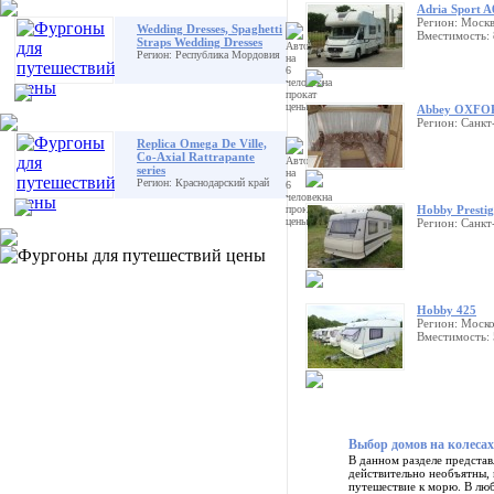
Adria Sport 
Регион: Моск
Wedding Dresses, Spaghetti
Вместимость: 
Straps Wedding Dresses
Регион: Республика Мордовия
Abbey OXFO
Регион: Санк
Replica Omega De Ville,
Co-Axial Rattrapante
series
Регион: Краснодарский край
Hobby Presti
Регион: Санк
Hobby 425
Регион: Моско
Вместимость: 
Выбор домов на колесах
В данном разделе представ
действительно необъятны, 
путешествие к морю. В люб