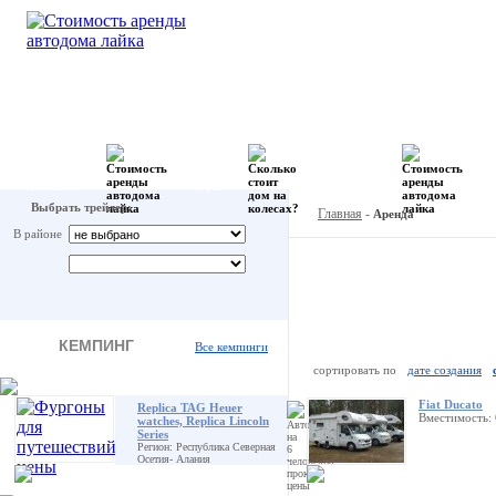
Кемпинги
Туры
Продажа
А
Выбрать трейлер:
Главная
-
Аренда
В районе
КЕМПИНГ
Все кемпинги
сортировать по
дате создания
Fiat Ducato
Replica TAG Heuer
Вместимость: 
watches, Replica Lincoln
Series
Регион: Республика Северная
Осетия- Алания