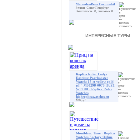
Mercedes-Benz Euromobil
Регион: Санкт-Петербург
Вместимость: 8, спальных 8
ИНТЕРЕСНЫЕ ТУРЫ
Replica Rolex Lady-
Datejust Pearlmaster
Watch: 18 ct yellow gold
вЂ“ M80298-0070 [8a93] -
$259.00 : Replica Rolex
Watches,
highreplicawatches.cn
180 руб.
Montblanc Time : Replica
Watches Factory Online